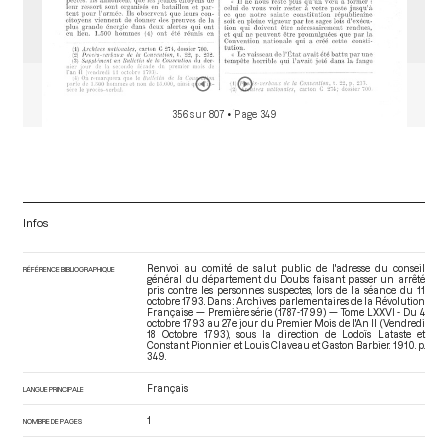
356 sur 807
• Page 349
Infos
Renvoi au comité de salut public de l'adresse du conseil
RÉFÉRENCE BIBLIOGRAPHIQUE
général du département du Doubs faisant passer un arrêté
pris contre les personnes suspectes, lors de la séance du 11
octobre 1793. Dans : Archives parlementaires de la Révolution
Française — Première série (1787-1799) — Tome LXXVI - Du 4
octobre 1793 au 27e jour du Premier Mois de l'An II (Vendredi
18 Octobre 1793)
, sous la direction de Lodoïs Lataste et
Constant Pionnier et Louis Claveau et Gaston Barbier. 1910. p.
349.
Français
LANGUE PRINCIPALE
1
NOMBRE DE PAGES