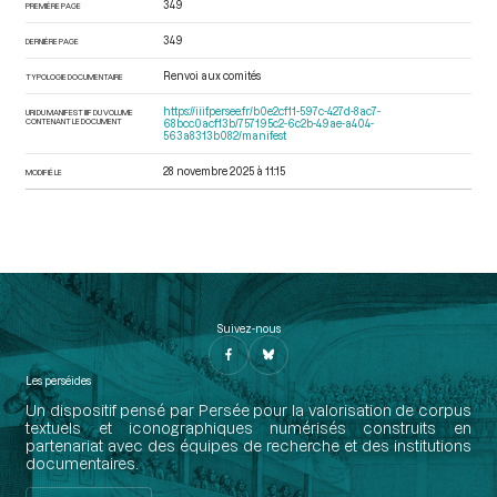
349
PREMIÈRE PAGE
349
DERNIÈRE PAGE
Renvoi aux comités
TYPOLOGIE DOCUMENTAIRE
https://iiif.persee.fr/b0e2cf11-597c-427d-8ac7-
URI DU MANIFEST IIIF DU VOLUME
CONTENANT LE DOCUMENT
68bcc0acf13b/757195c2-6c2b-49ae-a404-
563a8313b082/manifest
28 novembre 2025 à 11:15
MODIFIÉ LE
Suivez-nous
Les perséides
Un dispositif pensé par Persée pour la valorisation de corpus
textuels et iconographiques numérisés construits en
partenariat avec des équipes de recherche et des institutions
documentaires.