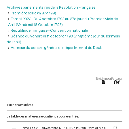
Archives parlementaires de la Révolution Française
Première série (1787-1799)
Tome LXXVI - Du 4 octobre 1793 au 27e jour du Premier Mois de
l'An II (Vendredi 18 Octobre 1793)
République française - Convention nationale
Séance du vendredi 11 octobre 1793 (vingtième jour du ler mois
de l'an II)
Adresse du conseil général du département du Doubs
Télécharger
Partager
Table des matières
La table des matières ne contient aucune entrée.
V
Tome LXXVI - Du 4 octobre 1793 au 27e jour du Premier Mois de l'An II (Vendredi 18 Octobre 1793)