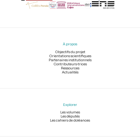
Menu
du
pied
À propos
de
page
Objectifs du projet
Orientations scientifiques
Partenaires institutionnels
Contributeurs-trices
Ressources
Actualités
Explorer
Les volumes
Les députés
Les cahiers de doléances