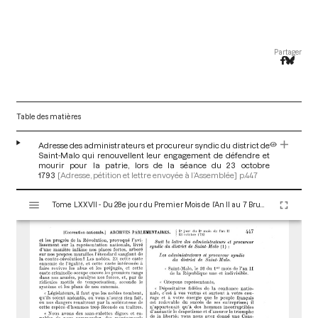
Partager
Table des matières
Adresse des administrateurs et procureur syndic du district de
Saint-Malo qui renouvellent leur engagement de défendre et
mourir pour la patrie, lors de la séance du 23 octobre
1793
[Adresse, pétition et lettre envoyée à l’Assemblée]
p.447
V
Tome LXXVII - Du 28e jour du Premier Mois de l’An II au 7 Brumaire an II (19 au 28 Octobre 1793)
i
s
u
a
l
i
s
e
u