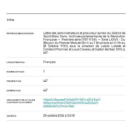
Infos
Lettre des administrateurs et procureur syndic du district de
RÉFÉRENCE BIBLIOGRAPHIQUE
Saint-Malo. Dans : Archives parlementaires de la Révolution
Française — Première série (1787-1799) — Tome LXXVII - Du
28e jour du Premier Mois de l’An II au 7 Brumaire an II (19 au
28 Octobre 1793)
, sous la direction de Lodoïs Lataste et
Constant Pionnier et Louis Claveau et Gaston Barbier. 1910. p.
447.
Français
LANGUE PRINCIPALE
1
NOMBRE DE PAGES
447
PREMIÈRE PAGE
447
DERNIÈRE PAGE
https://iiif.persee.fr/b0e2cf11-597c-427d-8ac7-
URI DU MANIFEST IIIF DU VOLUME
CONTENANT LE DOCUMENT
68bcc0acf13b/078210dd-8955-4455-8423-
d4fef445d0c3/manifest
29 octobre 2024 à 00:19
MODIFIÉ LE