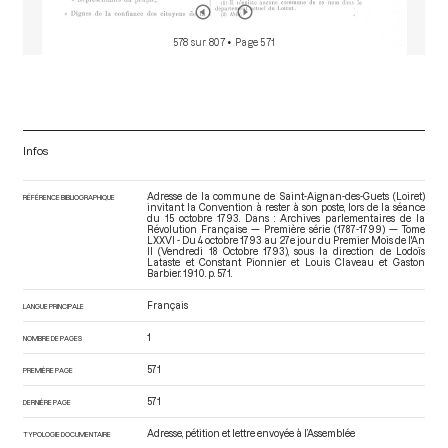
578 sur 807
• Page 571
Infos
Adresse de la commune de Saint-Aignan-des-Guets (Loiret)
RÉFÉRENCE BIBLIOGRAPHIQUE
invitant la Convention à rester à son poste, lors de la séance
du 15 octobre 1793. Dans : Archives parlementaires de la
Révolution Française — Première série (1787-1799) — Tome
LXXVI - Du 4 octobre 1793 au 27e jour du Premier Mois de l'An
II (Vendredi 18 Octobre 1793)
, sous la direction de Lodoïs
Lataste et Constant Pionnier et Louis Claveau et Gaston
Barbier. 1910. p. 571.
Français
LANGUE PRINCIPALE
1
NOMBRE DE PAGES
571
PREMIÈRE PAGE
571
DERNIÈRE PAGE
Adresse, pétition et lettre envoyée à l’Assemblée
TYPOLOGIE DOCUMENTAIRE