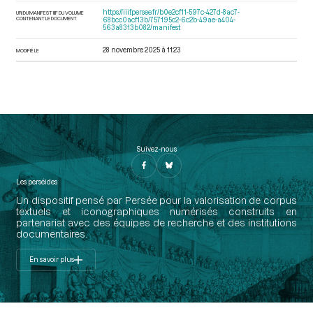
https://iiif.persee.fr/b0e2cf11-597c-427d-8ac7-
URI DU MANIFEST IIIF DU VOLUME
CONTENANT LE DOCUMENT
68bcc0acf13b/757195c2-6c2b-49ae-a404-
563a8313b082/manifest
28 novembre 2025 à 11:23
MODIFIÉ LE
Suivez-nous
Les perséides
Un dispositif pensé par Persée pour la valorisation de corpus
textuels et iconographiques numérisés construits en
partenariat avec des équipes de recherche et des institutions
documentaires.
En savoir plus