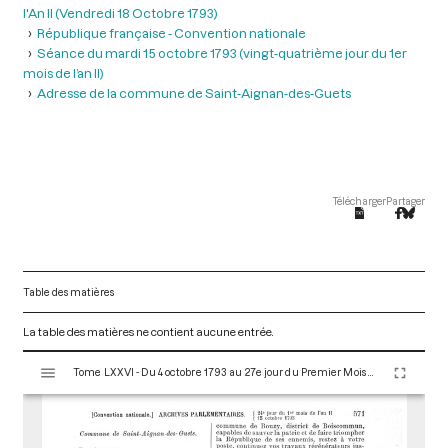
l'An II (Vendredi 18 Octobre 1793)
République française - Convention nationale
Séance du mardi 15 octobre 1793 (vingt-quatrième jour du 1er
mois de l’an II)
Adresse de la commune de Saint-Aignan-des-Guets
Télécharger
Partager
Table des matières
La table des matières ne contient aucune entrée.
V
Tome LXXVI - Du 4 octobre 1793 au 27e jour du Premier Mois de l'An II (Vendredi 18 Octobre 1793)
i
s
u
a