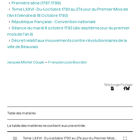
Première série (1787-1799)
Tome LXXVI - Du 4 octobre 1793 au 27e jour du Premier Mois de
l'An II (Vendredi 18 Octobre 1793)
République française - Convention nationale
Séance du mardi 8 octobre 1793 (dix-septième jour du premier
mois de l'an II)
Décret relatif aux mouvements contre-révolutionnaires de la
ville de Beauvais
Jacques Michel Coupé
François-Louis Bourdon
Télécharger
Partager
Table des matières
La table des matières ne contient aucune entrée.
V
Tome LXXVI - Du 4 octobre 1793 au 27e jour du Premier Mois de l'An II (Vendredi 18 Octobre 1793)