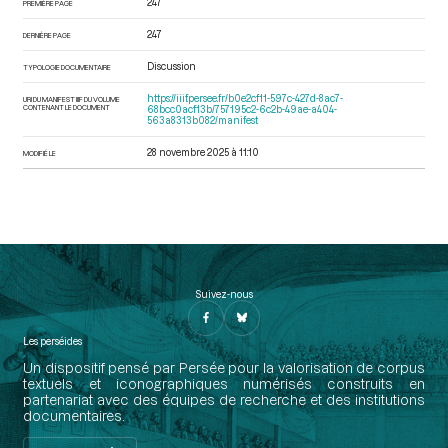
247
PREMIÈRE PAGE
247
DERNIÈRE PAGE
Discussion
TYPOLOGIE DOCUMENTAIRE
https://iiif.persee.fr/b0e2cf11-597c-427d-8ac7-
URI DU MANIFEST IIIF DU VOLUME
CONTENANT LE DOCUMENT
68bcc0acf13b/757195c2-6c2b-49ae-a404-
563a8313b082/manifest
28 novembre 2025 à 11:10
MODIFIÉ LE
Suivez-nous
Les perséides
Un dispositif pensé par Persée pour la valorisation de corpus
textuels et iconographiques numérisés construits en
partenariat avec des équipes de recherche et des institutions
documentaires.