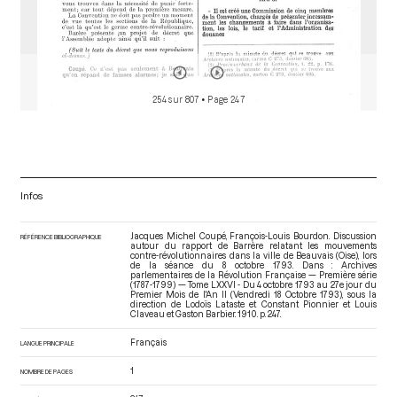
254 sur 807
• Page 247
Infos
Jacques Michel Coupé, François-Louis Bourdon. Discussion
RÉFÉRENCE BIBLIOGRAPHIQUE
autour du rapport de Barrère relatant les mouvements
contre-révolutionnaires dans la ville de Beauvais (Oise), lors
de la séance du 8 octobre 1793. Dans : Archives
parlementaires de la Révolution Française — Première série
(1787-1799) — Tome LXXVI - Du 4 octobre 1793 au 27e jour du
Premier Mois de l'An II (Vendredi 18 Octobre 1793)
, sous la
direction de Lodoïs Lataste et Constant Pionnier et Louis
Claveau et Gaston Barbier. 1910. p. 247.
Français
LANGUE PRINCIPALE
1
NOMBRE DE PAGES