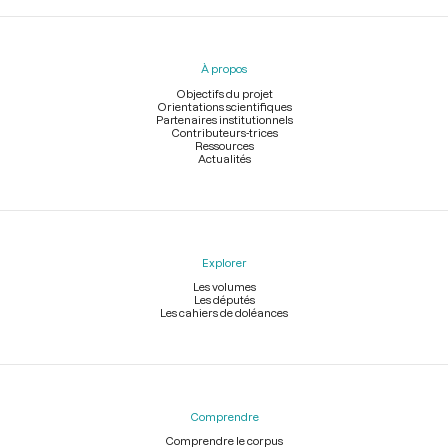
Menu
du
pied
À propos
de
page
Objectifs du projet
Orientations scientifiques
Partenaires institutionnels
Contributeurs-trices
Ressources
Actualités
Explorer
Les volumes
Les députés
Les cahiers de doléances
Comprendre
Comprendre le corpus