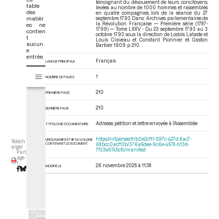
témoignant du dévouement de leurs concitoyens,
table
levées au nombre de 1000 hommes et rassemblés
des
en quatre compagnies, lors de la séance du 27
matièr
septembre 1793. Dans : Archives parlementaires de
la Révolution Française — Première série (1787-
es ne
1799) — Tome LXXV - Du 23 septembre 1793 au 3
contien
octobre 1793
, sous la direction de Lodoïs Lataste et
t
Louis Claveau et Constant Pionnier et Gaston
aucun
Barbier. 1909. p. 210.
e
entrée.
Français
LANGUE PRINCIPALE
V
Tome LXXV - Du 23 septembre 1793 au 3 octobre 1793
1
NOMBRE DE PAGES
i
s
210
PREMIÈRE PAGE
u
a
210
DERNIÈRE PAGE
l
Adresse, pétition et lettre envoyée à l’Assemblée
i
TYPOLOGIE DOCUMENTAIRE
s
https://iiif.persee.fr/b0e2cf11-597c-427d-8ac7-
URI DU MANIFEST IIIF DU VOLUME
Téléch
e
CONTENANT LE DOCUMENT
68bcc0acf13b/376a5dee-9c6e-4578-b13d-
arger
7f33e6745cfc/manifest
Part
u
age
r
r
26 novembre 2025 à 11:38
MODIFIÉ LE
M
i
r
a
d