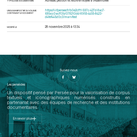
Adresse, pétition et lettre envoyée à l’Assemblée
TYPOLOGIE DOCUMENTAIRE
https://iiif.persee.fr/b0e2cf11-597c-427d-8ac7-
URI DU MANIFEST IIIF DU VOLUME
CONTENANT LE DOCUMENT
68bcc0acf13b/078210dd-8955-4455-8423-
d4fef445d0c3/manifest
28 novembre 2025 à 13:34
MODIFIÉ LE
Suivez-nous
Les perséides
Un dispositif pensé par Persée pour la valorisation de corpus
textuels et iconographiques numérisés construits en
partenariat avec des équipes de recherche et des institutions
documentaires.
En savoir plus