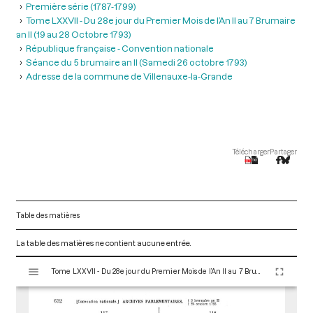
Première série (1787-1799)
Tome LXXVII - Du 28e jour du Premier Mois de l’An II au 7 Brumaire
an II (19 au 28 Octobre 1793)
République française - Convention nationale
Séance du 5 brumaire an II (Samedi 26 octobre 1793)
Adresse de la commune de Villenauxe-la-Grande
Télécharger
Partager
Table des matières
La table des matières ne contient aucune entrée.
V
Tome LXXVII - Du 28e jour du Premier Mois de l’An II au 7 Brumaire an II (19 au 28 Octobre 1793)
i
s
u