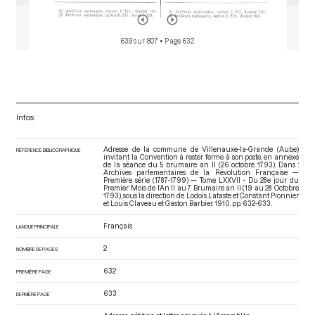
639 sur 807
• Page 632
Infos
Adresse de la commune de Villenauxe-la-Grande (Aube)
RÉFÉRENCE BIBLIOGRAPHIQUE
invitant la Convention à rester ferme à son poste, en annexe
de la séance du 5 brumaire an II (26 octobre 1793). Dans :
Archives parlementaires de la Révolution Française —
Première série (1787-1799) — Tome LXXVII - Du 28e jour du
Premier Mois de l’An II au 7 Brumaire an II (19 au 28 Octobre
1793)
, sous la direction de Lodoïs Lataste et Constant Pionnier
et Louis Claveau et Gaston Barbier. 1910. pp. 632-633.
Français
LANGUE PRINCIPALE
2
NOMBRE DE PAGES
632
PREMIÈRE PAGE
633
DERNIÈRE PAGE