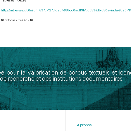
Tables et indexes
https://iiif.persee.fr/b0e2cf11-597c-427d-8ac7-68bcc0acf13b/b86594db-850a-4ada-9d90-
10 octobre 2024 à 19:10
ée pour la valorisation de corpus textuels et ic
de recherche et des institutions documentaires.
À propos