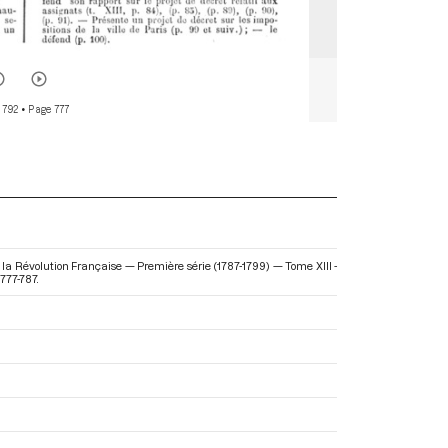
 792
• Page 777
la Révolution Française — Première série (1787-1799) — Tome XIII -
777-787.