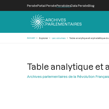
Persée
Portail Persée
Perséides
Data Persée
Blog
ARCHIVES
PARLEMENTAIRES
Fil
Accueil
Explorer
Les volumes
Table analytique et alphabétique du
d'Ariane
Table analytique et
Archives parlementaires de la Révolution Françai