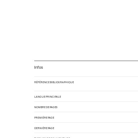
Infos
RÉFÉRENCE BIBLIOGRAPHIQUE
LANGUE PRINCIPALE
NOMBRE DE PAGES
PREMIÈRE PAGE
DERNIÈRE PAGE