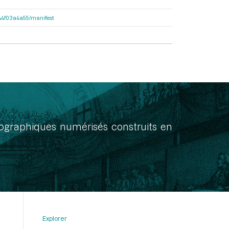
7f44f03a4a55/manifest
onographiques numérisés construits en
Explorer