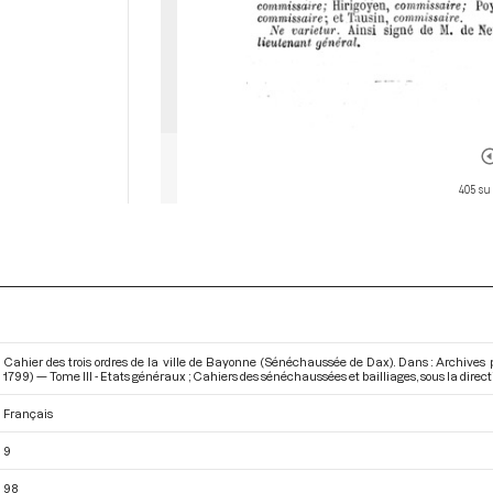
405 su
Cahier des trois ordres de la ville de Bayonne (Sénéchaussée de Dax). Dans : Archives
1799) — Tome III - Etats généraux ; Cahiers des sénéchaussées et bailliages
, sous la dire
Français
9
98