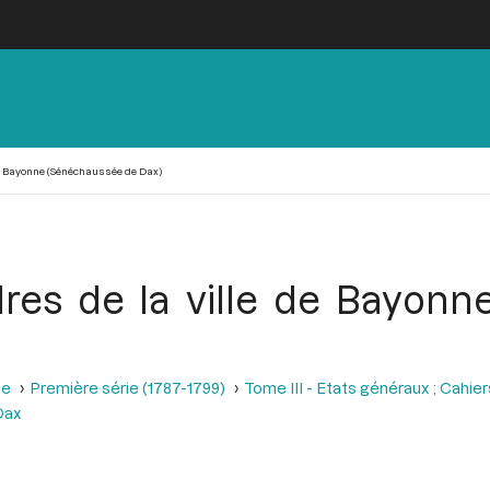
 de Bayonne (Sénéchaussée de Dax)
rdres de la ville de Bayon
se
Première série (1787-1799)
Tome III - Etats généraux ; Cahie
Dax