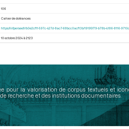
106
Cahier de doléances
https://iiif.persee.fr/b0e2cf11-597c-427d-8ac7-68bcc0acf13b/19195f79-b78b-4186-8116-971
10 octobre 2024 à 21:23
ée pour la valorisation de corpus textuels et ic
de recherche et des institutions documentaires.