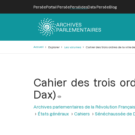
Persée
Portail Persée
Perséides
Data Persée
Blog
ARCHIVES
PARLEMENTAIRES
Fil
Accueil
Explorer
Les volumes
Cahier des trois ordres de la ville
d'Ariane
Cahier des trois o
Dax)
Archives parlementaires de la Révolution Françai
États généraux
Cahiers
Sénéchaussée de 