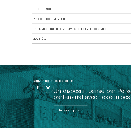
DERNIÈRE PAGE
TYPOLOGIE DOCUMENTAIRE
URI DU MANIFEST IIIF DU VOLUME CONTENANT LE DOCUMENT
MODIFIÉ LE
Suivez-nous
Les perséides
Un dispositif pensé par Pers
partenariat avec des équipes 
En savoir plus