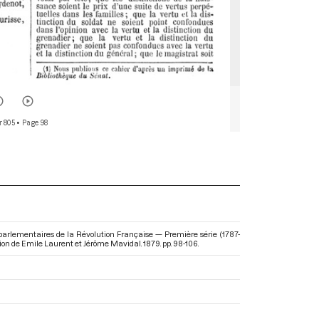
r 805
• Page 98
 parlementaires de la Révolution Française — Première série (1787-
ction de Emile Laurent et Jérôme Mavidal. 1879. pp. 98-106.