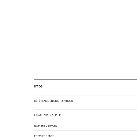
Infos
RÉFÉRENCE BIBLIOGRAPHIQUE
LANGUE PRINCIPALE
NOMBRE DE PAGES
PREMIÈRE PAGE