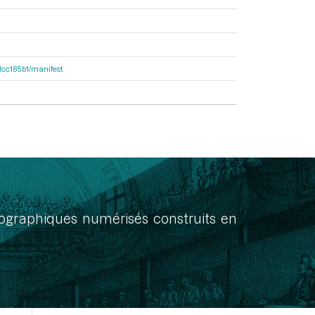
0dcc185b1/manifest
onographiques numérisés construits en