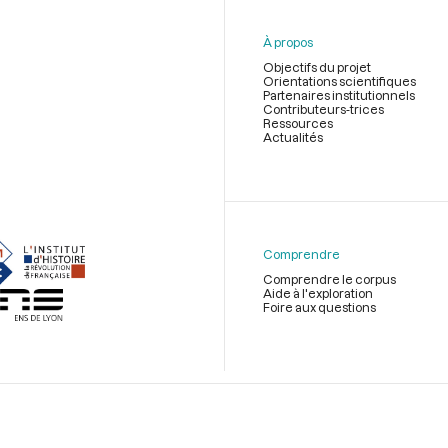
À propos
Objectifs du projet
Orientations scientifiques
Partenaires institutionnels
Contributeurs-trices
Ressources
Actualités
Menu
du
pied
de
Comprendre
page
Comprendre le corpus
Aide à l'exploration
Foire aux questions