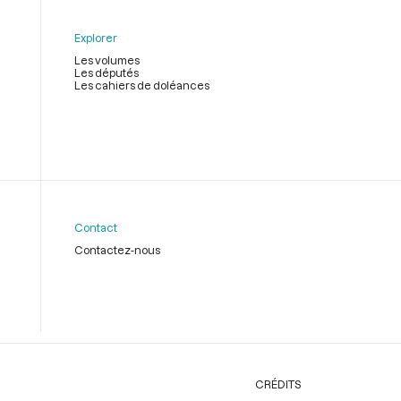
Explorer
Les volumes
Les députés
Les cahiers de doléances
Contact
Contactez-nous
CRÉDITS