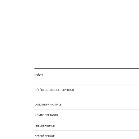
Infos
RÉFÉRENCE BIBLIOGRAPHIQUE
LANGUE PRINCIPALE
NOMBRE DE PAGES
PREMIÈRE PAGE
DERNIÈRE PAGE