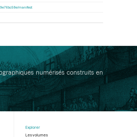
92f9e76bc58e/manifest
onographiques numérisés construits en
Explorer
Les volumes