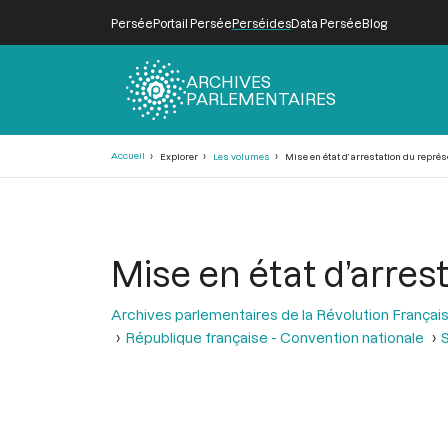
Persée
Portail Persée
Perséides
Data Persée
Blog
ARCHIVES
PARLEMENTAIRES
Fil
Accueil
Explorer
Les volumes
Mise en état d’arrestation du repré
d'Ariane
Mise en état d’arres
Archives parlementaires de la Révolution Françai
République française - Convention nationale
S