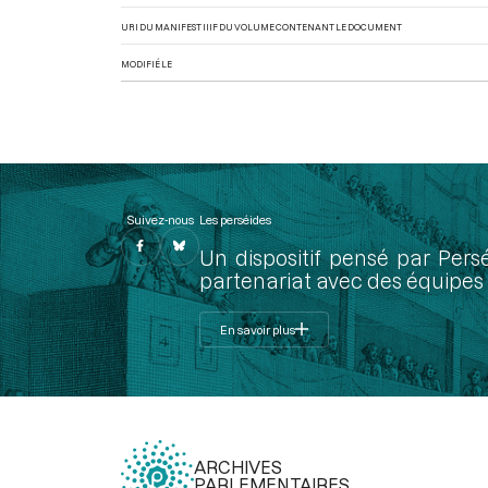
URI DU MANIFEST IIIF DU VOLUME CONTENANT LE DOCUMENT
MODIFIÉ LE
Suivez-nous
Les perséides
Un dispositif pensé par Pers
partenariat avec des équipes 
En savoir plus
ARCHIVES
PARLEMENTAIRES