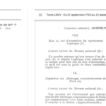
V
Tome LXXIV - Du 12 septembre 1793 au 22 sep
i
s
e de la
u
nt des
a
l
i
s
e
u
r
M
i
r
a
d
o
r