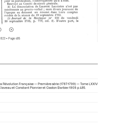
 823
• Page 485
 la Révolution Française — Première série (1787-1799) — Tome LXXIV
 Claveau et Constant Pionnier et Gaston Barbier. 1909. p. 485.