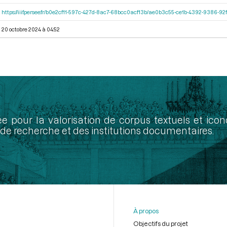
https://iiif.persee.fr/b0e2cf11-597c-427d-8ac7-68bcc0acf13b/ae0b3c55-ce1b-4392-9386-
20 octobre 2024 à 04:52
ée pour la valorisation de corpus textuels et ic
de recherche et des institutions documentaires.
À propos
Objectifs du projet