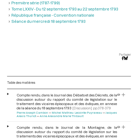
Première série (1787-1799)
Tome LXXIV - Du 12 septembre 1793 au 22 septembre 1793
République française - Convention nationale
Séance du mercredi 18 septembre 1793
Partager
Table des matières
Compte rendu, dans le Journal des Débats et des Décrets, de la
discussion autour du rapport du comité de législation sur le
traitement des vicaires épiscopaux et des évêques, en annexe
de la séance du 18 septembre 1793
[Discussion]
pp.378-379
Pierre-Joseph Cambon
Michel Mathieu Lecointe-Puyraveau
Jacques
Alexis Thuriot
Anne Alexandre Marie Thibault
Compte rendu, dans le Journal de la Montagne, de la
discussion autour du rapport du comité de législation sur les
traitements des vicaires épiscopaux et des évêques, en annexe