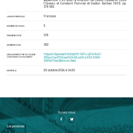
septembre 1793
, sous la direction de Lodoïs Lataste et Louis
Claveau et Constant Pionnier et Gaston Barbier. 1909. pp.
378-382.
Français
LANGUE PRINCIPALE
5
NOMBRE DE PAGES
378
PREMIÈRE PAGE
382
DERNIÈRE PAGE
https://iiif.persee.fr/b0e2cf11-597c-427d-8ac7-
URI DU MANIFEST IIIF DU VOLUME
CONTENANT LE DOCUMENT
68bcc0acf13b/ae0b3c55-ce1b-4392-9386-
92f9e76bc58e/manifest
20 octobre 2024 à 04:50
MODIFIÉ LE
Suivez-nous
Les perséides