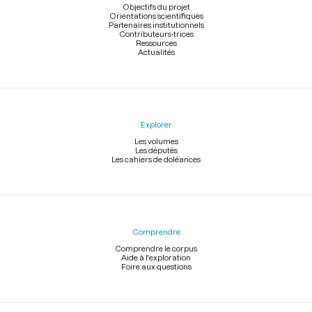
page
Objectifs du projet
Orientations scientifiques
Partenaires institutionnels
Contributeurs-trices
Ressources
Actualités
Explorer
Les volumes
Les députés
Les cahiers de doléances
Comprendre
Comprendre le corpus
Aide à l'exploration
Foire aux questions