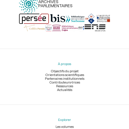
ARCHIVES
PARLEMENTAIRES
Menu
du
pied
À propos
de
page
Objectifs du projet
Orientations scientifiques
Partenaires institutionnels
Contributeurs-trices
Ressources
Actualités
Explorer
Les volumes