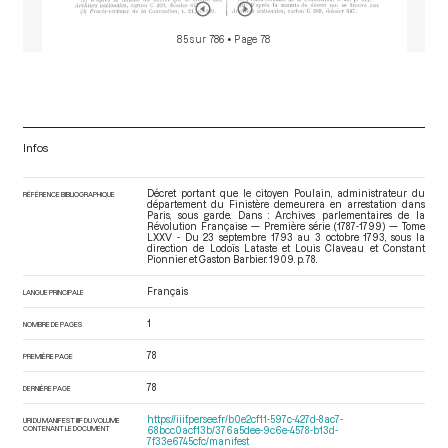
85 sur 786
• Page 78
Infos
Décret portant que le citoyen Poulain, administrateur du
RÉFÉRENCE BIBLIOGRAPHIQUE
département du Finistère demeurera en arrestation dans
Paris, sous garde. Dans : Archives parlementaires de la
Révolution Française — Première série (1787-1799) — Tome
LXXV - Du 23 septembre 1793 au 3 octobre 1793
, sous la
direction de Lodoïs Lataste et Louis Claveau et Constant
Pionnier et Gaston Barbier. 1909. p. 78.
Français
LANGUE PRINCIPALE
1
NOMBRE DE PAGES
78
PREMIÈRE PAGE
78
DERNIÈRE PAGE
https://iiif.persee.fr/b0e2cf11-597c-427d-8ac7-
URI DU MANIFEST IIIF DU VOLUME
CONTENANT LE DOCUMENT
68bcc0acf13b/376a5dee-9c6e-4578-b13d-
7f33e6745cfc/manifest