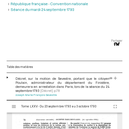
République française - Convention nationale
Séance du mardi 24 septembre 1793
Partager
Table des matières
Décret, sur la motion de Sevestre, portant que le citoyen
Poulain, administrateur du département du Finistère,
demeurera en arrestation dans Paris, lors de la séance du 24
septembre 1793
[Décret]
p.78
Joseph Marie François Sevestre
V
Tome LXXV - Du 23 septembre 1793 au 3 octobre 1793
i
s
u
a