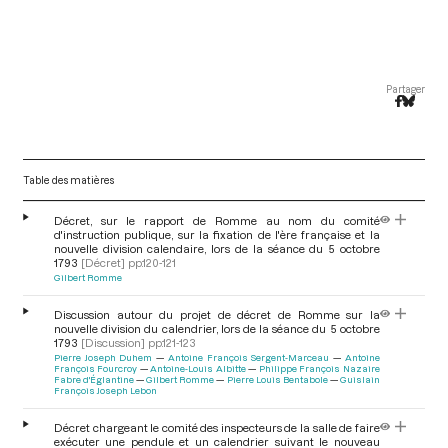
Partager
Table des matières
Décret, sur le rapport de Romme au nom du comité
d'instruction publique, sur la fixation de l'ère française et la
nouvelle division calendaire, lors de la séance du 5 octobre
1793
[Décret]
pp.120-121
Gilbert Romme
Discussion autour du projet de décret de Romme sur la
nouvelle division du calendrier, lors de la séance du 5 octobre
1793
[Discussion]
pp.121-123
Pierre Joseph Duhem
Antoine François Sergent-Marceau
Antoine
François Fourcroy
Antoine-Louis Albitte
Philippe François Nazaire
Fabre d'Églantine
Gilbert Romme
Pierre Louis Bentabole
Guislain
François Joseph Lebon
Décret chargeant le comité des inspecteurs de la salle de faire
exécuter une pendule et un calendrier suivant le nouveau