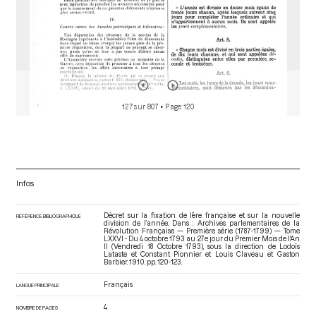
127 sur 807
• Page 120
Infos
Décret sur la fixation de l’ère française et sur la nouvelle
RÉFÉRENCE BIBLIOGRAPHIQUE
division de l’année. Dans : Archives parlementaires de la
Révolution Française — Première série (1787-1799) — Tome
LXXVI - Du 4 octobre 1793 au 27e jour du Premier Mois de l'An
II (Vendredi 18 Octobre 1793)
, sous la direction de Lodoïs
Lataste et Constant Pionnier et Louis Claveau et Gaston
Barbier. 1910. pp. 120-123.
Français
LANGUE PRINCIPALE
4
NOMBRE DE PAGES