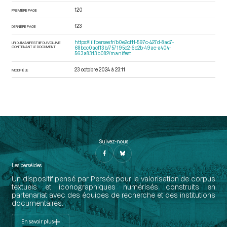
120
PREMIÈRE PAGE
123
DERNIÈRE PAGE
https://iiif.persee.fr/b0e2cf11-597c-427d-8ac7-
URI DU MANIFEST IIIF DU VOLUME
CONTENANT LE DOCUMENT
68bcc0acf13b/757195c2-6c2b-49ae-a404-
563a8313b082/manifest
23 octobre 2024 à 23:11
MODIFIÉ LE
Suivez-nous
Les perséides
Un dispositif pensé par Persée pour la valorisation de corpus
textuels et iconographiques numérisés construits en
partenariat avec des équipes de recherche et des institutions
documentaires.
En savoir plus