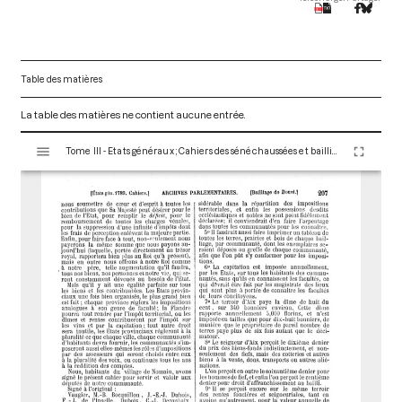
Table des matières
La table des matières ne contient aucune entrée.
V
Tome III - Etats généraux ; Cahiers des sénéchaussées et bailliages
i
s
u
a
l
i
s
e
u
r
M
i
r
a
d