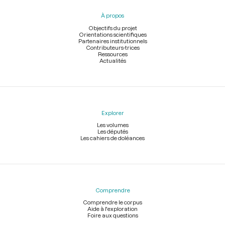
pied
À propos
de
page
Objectifs du projet
Orientations scientifiques
Partenaires institutionnels
Contributeurs-trices
Ressources
Actualités
Explorer
Les volumes
Les députés
Les cahiers de doléances
Comprendre
Comprendre le corpus
Aide à l'exploration
Foire aux questions