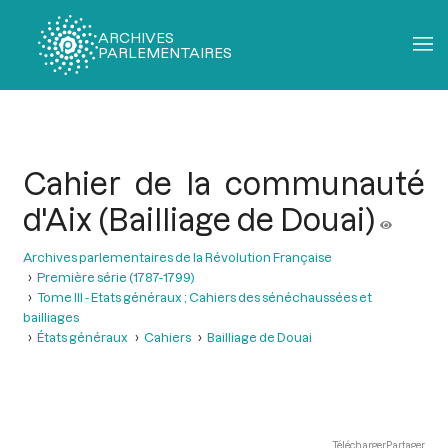
ARCHIVES
PARLEMENTAIRES
Fil
d'Ariane
Cahier de la communauté
d'Aix (Bailliage de Douai)
Archives parlementaires de la Révolution Française
Première série (1787-1799)
Tome III - Etats généraux ; Cahiers des sénéchaussées et
bailliages
États généraux
Cahiers
Bailliage de Douai
Télécharger
Partager