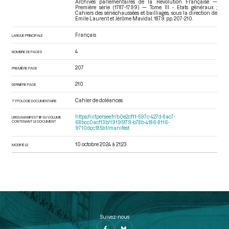
Archives parlementaires de la Révolution Française —
Première série (1787-1799) — Tome III - Etats généraux ;
Cahiers des sénéchaussées et bailliages
, sous la direction de
Emile Laurent et Jérôme Mavidal. 1879. pp. 207-210.
Français
LANGUE PRINCIPALE
4
NOMBRE DE PAGES
207
PREMIÈRE PAGE
210
DERNIÈRE PAGE
Cahier de doléances
TYPOLOGIE DOCUMENTAIRE
https://iiif.persee.fr/b0e2cf11-597c-427d-8ac7-
URI DU MANIFEST IIIF DU VOLUME
CONTENANT LE DOCUMENT
68bcc0acf13b/19195f79-b78b-4186-8116-
9710dcc185b1/manifest
10 octobre 2024 à 21:23
MODIFIÉ LE
Suivez-nous