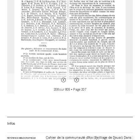
o
r
208 sur 805
• Page 207
Infos
Cahier de la communauté d'Aix (Bailliage de Douai). Dans :
RÉFÉRENCE BIBLIOGRAPHIQUE