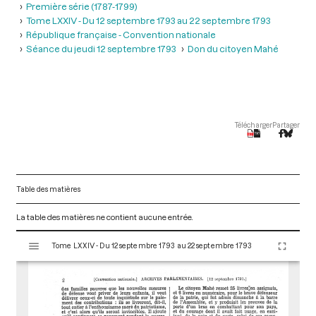
Première série (1787-1799)
Tome LXXIV - Du 12 septembre 1793 au 22 septembre 1793
République française - Convention nationale
Séance du jeudi 12 septembre 1793
Don du citoyen Mahé
Télécharger
Partager
Table des matières
La table des matières ne contient aucune entrée.
V
Tome LXXIV - Du 12 septembre 1793 au 22 septembre 1793
i
s
u
a
l