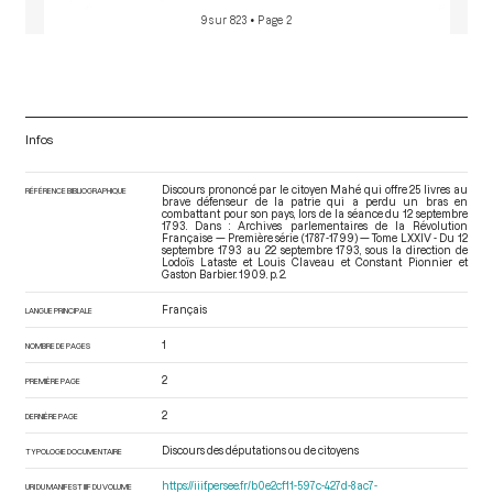
9 sur 823
• Page 2
Infos
Discours prononcé par le citoyen Mahé qui offre 25 livres au
RÉFÉRENCE BIBLIOGRAPHIQUE
brave défenseur de la patrie qui a perdu un bras en
combattant pour son pays, lors de la séance du 12 septembre
1793. Dans : Archives parlementaires de la Révolution
Française — Première série (1787-1799) — Tome LXXIV - Du 12
septembre 1793 au 22 septembre 1793
, sous la direction de
Lodoïs Lataste et Louis Claveau et Constant Pionnier et
Gaston Barbier. 1909. p. 2.
Français
LANGUE PRINCIPALE
1
NOMBRE DE PAGES
2
PREMIÈRE PAGE
2
DERNIÈRE PAGE
Discours des députations ou de citoyens
TYPOLOGIE DOCUMENTAIRE
https://iiif.persee.fr/b0e2cf11-597c-427d-8ac7-
URI DU MANIFEST IIIF DU VOLUME