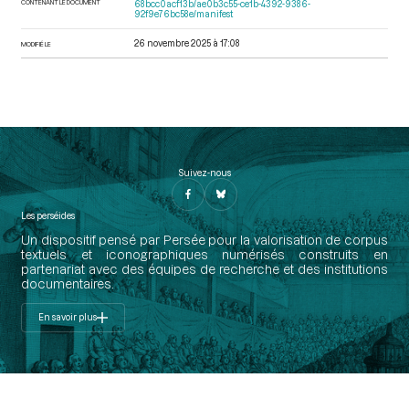
CONTENANT LE DOCUMENT
68bcc0acf13b/ae0b3c55-ce1b-4392-9386-
92f9e76bc58e/manifest
26 novembre 2025 à 17:08
MODIFIÉ LE
Suivez-nous
Les perséides
Un dispositif pensé par Persée pour la valorisation de corpus
textuels et iconographiques numérisés construits en
partenariat avec des équipes de recherche et des institutions
documentaires.
En savoir plus