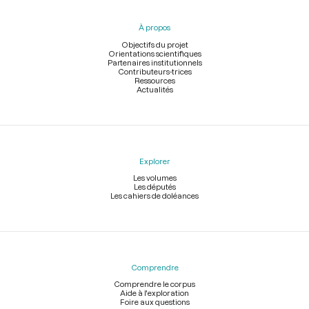
du
pied
À propos
de
page
Objectifs du projet
Orientations scientifiques
Partenaires institutionnels
Contributeurs-trices
Ressources
Actualités
Explorer
Les volumes
Les députés
Les cahiers de doléances
Comprendre
Comprendre le corpus
Aide à l'exploration
Foire aux questions