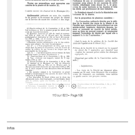
a
d
o
r
113 sur 823
• Page 106
Infos