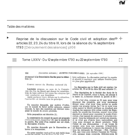
Table des matières
Reprise de la discussion sur le Code civil et adoption des
articles 22, 23, 24 du titre III, lors de la séance du 14 septembre
1793
[Déroulement des séances]
p.106
V
Tome LXXIV - Du 12 septembre 1793 au 22 septembre 1793
i
s
u
a
l
i
s
e
u
r
M
i
r