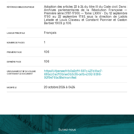
Adoption des articles 22 à 24 du titre III du Code civil. Dans :
RÉFÉRENCE BIBLIOGRAPHIQUE
Archives parlementaires de la Révolution Française —
Première série (1787-1799) — Tome LXXIV - Du 12 septembre
1793 au 22 septembre 1793
, sous la direction de Lodoïs
Lataste et Louis Claveau et Constant Pionnier et Gaston
Barbier. 1909. p. 106.
Français
LANGUE PRINCIPALE
1
NOMBRE DE PAGES
106
PREMIÈRE PAGE
106
DERNIÈRE PAGE
https://iiif.persee.fr/b0e2cf11-597c-427d-8ac7-
URI DU MANIFEST IIIF DU VOLUME
CONTENANT LE DOCUMENT
68bcc0acf13b/ae0b3c55-ce1b-4392-9386-
92f9e76bc58e/manifest
20 octobre 2024 à 04:24
MODIFIÉ LE
Suivez-nous