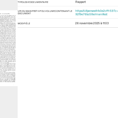
Rapport
TYPOLOGIE DOCUMENTAIRE
https://iiif.persee.fr/b0e2cf11
URI DU MANIFEST IIIF DU VOLUME CONTENANT LE
DOCUMENT
92f9e76bc58e/manifest
26 novembre 2025 à 11:03
MODIFIÉ LE