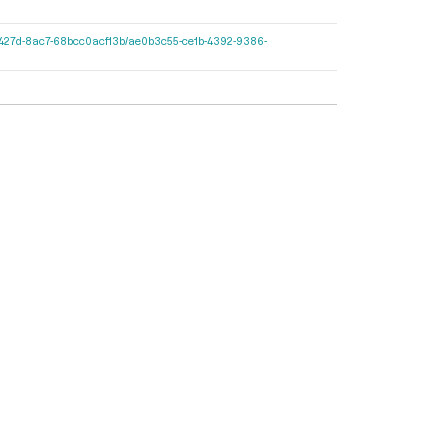
-597c-427d-8ac7-68bcc0acf13b/ae0b3c55-ce1b-4392-9386-