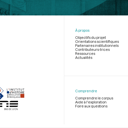
À propos
Objectifs du projet
Orientations scientifiques
Partenaires institutionnels
Contributeurs-trices
Ressources
Actualités
Menu
du
pied
de
Comprendre
page
Comprendre le corpus
Aide à l'exploration
Foire aux questions