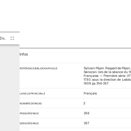
Tome LXXIV - Du 12 septembre 1793 au 22 septembre 1793
Infos
Sylvain Pépin. Rapport de Pépin, 
RÉFÉRENCE BIBLIOGRAPHIQUE
Senozan, lors de la séance du 1
Française — Première série (1
1793
, sous la direction de Lodo
1909. pp. 356-357.
Français
LANGUE PRINCIPALE
2
NOMBRE DE PAGES
356
PREMIÈRE PAGE
357
DERNIÈRE PAGE