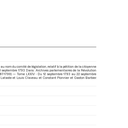
au nom du comité de législation, relatif à la pétition de la citoyenne
8 septembre 1793. Dans : Archives parlementaires de la Révolution
787-1799) — Tome LXXIV - Du 12 septembre 1793 au 22 septembre
ïs Lataste et Louis Claveau et Constant Pionnier et Gaston Barbier.