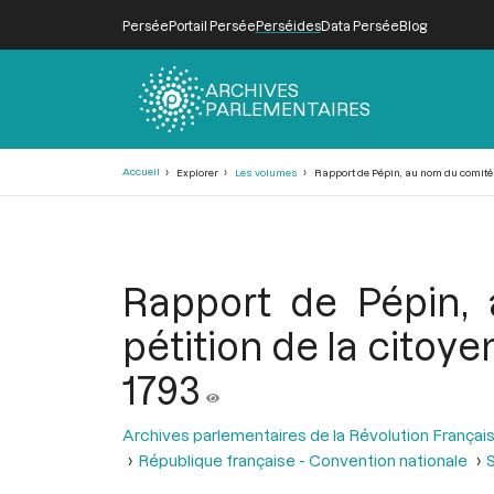
Persée
Portail Persée
Perséides
Data Persée
Blog
ARCHIVES
PARLEMENTAIRES
Fil
Accueil
Explorer
Les volumes
Rapport de Pépin, au nom du comité de
d'Ariane
Rapport de Pépin, 
pétition de la citoy
1793
Archives parlementaires de la Révolution Françai
République française - Convention nationale