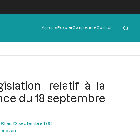
Rechercher
Menu
À propos
Explorer
Comprendre
Contact
de
l'en-
tête
ation, relatif à la
éance du 18 septembre
793 au 22 septembre 1793
 Senozan