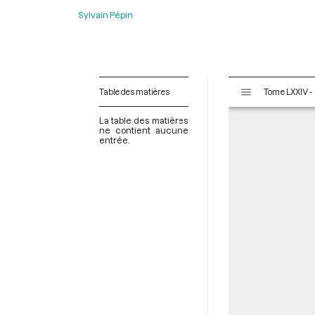
Sylvain Pépin
V
Table des matières
i
s
La table des matières
u
ne contient aucune
entrée.
a
l
i
s
e
u
r
M
i
r
a
d