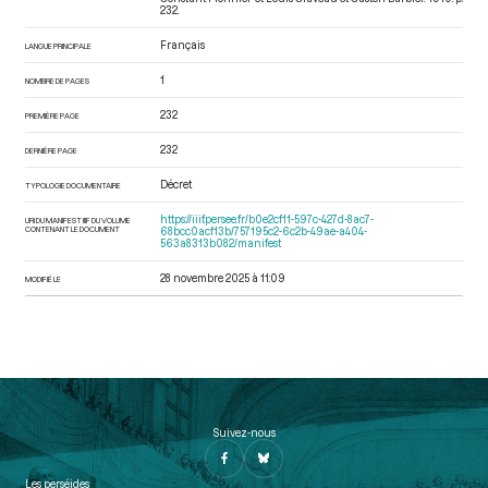
232.
Français
LANGUE PRINCIPALE
1
NOMBRE DE PAGES
232
PREMIÈRE PAGE
232
DERNIÈRE PAGE
Décret
TYPOLOGIE DOCUMENTAIRE
https://iiif.persee.fr/b0e2cf11-597c-427d-8ac7-
URI DU MANIFEST IIIF DU VOLUME
CONTENANT LE DOCUMENT
68bcc0acf13b/757195c2-6c2b-49ae-a404-
563a8313b082/manifest
28 novembre 2025 à 11:09
MODIFIÉ LE
Suivez-nous
Les perséides