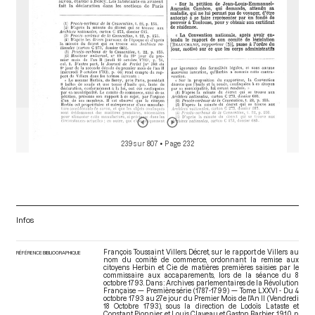
239 sur 807
• Page 232
Infos
François Toussaint Villers. Décret, sur le rapport de Villers au
RÉFÉRENCE BIBLIOGRAPHIQUE
nom du comité de commerce, ordonnant la remise aux
citoyens Herbin et Cie de matières premières saisies par le
commissaire aux accaparements, lors de la séance du 8
octobre 1793. Dans : Archives parlementaires de la Révolution
Française — Première série (1787-1799) — Tome LXXVI - Du 4
octobre 1793 au 27e jour du Premier Mois de l'An II (Vendredi
18 Octobre 1793)
, sous la direction de Lodoïs Lataste et
Constant Pionnier et Louis Claveau et Gaston Barbier. 1910. p.