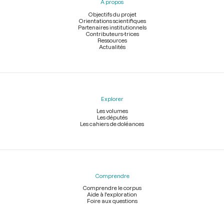
À propos
de
page
Objectifs du projet
Orientations scientifiques
Partenaires institutionnels
Contributeurs-trices
Ressources
Actualités
Explorer
Les volumes
Les députés
Les cahiers de doléances
Comprendre
Comprendre le corpus
Aide à l'exploration
Foire aux questions