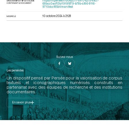
https://iiif.persee.fr/b0e2cf11-597c-427d-8ac7-
URI DU MANIFEST IIIF DU VOLUME
CONTENANT LE DOCUMENT
68bcc0acf13b/19195f79-b78b-4186-8116-
9710dcc185b1/manifest
10 octobre 2024 à 21:28
MODIFIÉ LE
Suivez-nous
Les perséides
Un dispositif pensé par Persée pour la valorisation de corpus
textuels et iconographiques numérisés construits en
partenariat avec des équipes de recherche et des institutions
documentaires.
En savoir plus