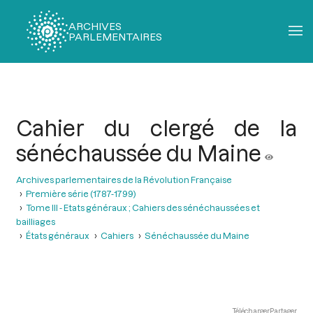
ARCHIVES
PARLEMENTAIRES
Fil
d'Ariane
Cahier du clergé de la
sénéchaussée du Maine
Archives parlementaires de la Révolution Française
Première série (1787-1799)
Tome III - Etats généraux ; Cahiers des sénéchaussées et
bailliages
États généraux
Cahiers
Sénéchaussée du Maine
Télécharger
Partager