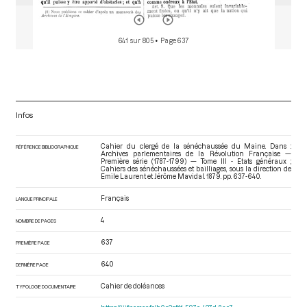
641 sur 805
• Page 637
Infos
Cahier du clergé de la sénéchaussée du Maine. Dans :
RÉFÉRENCE BIBLIOGRAPHIQUE
Archives parlementaires de la Révolution Française —
Première série (1787-1799) — Tome III - Etats généraux ;
Cahiers des sénéchaussées et bailliages
, sous la direction de
Emile Laurent et Jérôme Mavidal. 1879. pp. 637-640.
Français
LANGUE PRINCIPALE
4
NOMBRE DE PAGES
637
PREMIÈRE PAGE
640
DERNIÈRE PAGE
Cahier de doléances
TYPOLOGIE DOCUMENTAIRE