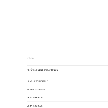
Infos
RÉFÉRENCE BIBLIOGRAPHIQUE
LANGUE PRINCIPALE
NOMBRE DE PAGES
PREMIÈRE PAGE
DERNIÈRE PAGE