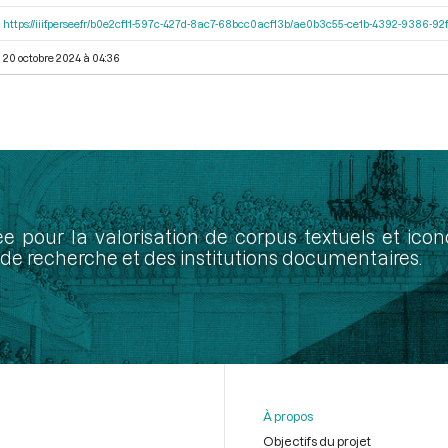
https://iiif.persee.fr/b0e2cf11-597c-427d-8ac7-68bcc0acf13b/ae0b3c55-ce1b-4392-9386-
20 octobre 2024 à 04:36
ée pour la valorisation de corpus textuels et ic
de recherche et des institutions documentaires.
À propos
Objectifs du projet