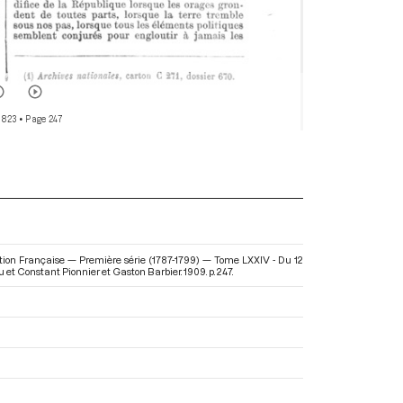
 823
• Page 247
lution Française — Première série (1787-1799) — Tome LXXIV - Du 12
u et Constant Pionnier et Gaston Barbier. 1909. p. 247.