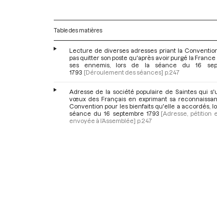
Table des matières
Lecture de diverses adresses priant la Conventio
pas quitter son poste qu'après avoir purgé la France
ses ennemis, lors de la séance du 16 sep
1793
[Déroulement des séances]
p.247
Adresse de la société populaire de Saintes qui s'
vœux des Français en exprimant sa reconnaissan
Convention pour les bienfaits qu'elle a accordés, lo
séance du 16 septembre 1793
[Adresse, pétition e
envoyée à l’Assemblée]
p.247