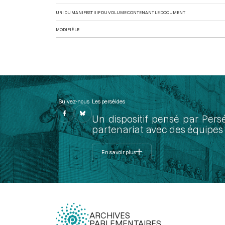
URI DU MANIFEST IIIF DU VOLUME CONTENANT LE DOCUMENT
MODIFIÉ LE
Suivez-nous
Les perséides
Un dispositif pensé par Pers
partenariat avec des équipes 
En savoir plus
ARCHIVES
PARLEMENTAIRES