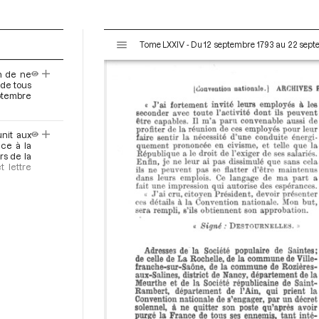
V
Tome LXXIV - Du 12 septembre 1793 au 22 sep
i
s
n de ne
u
 de tous
a
tembre
l
i
unit aux
s
ce à la
e
rs de la
t lettre
u
r
M
i
r
a
d
o
r