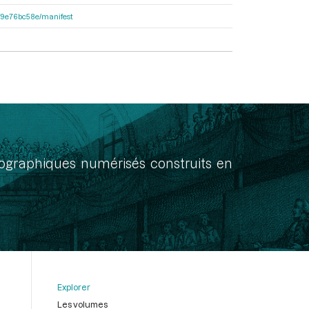
92f9e76bc58e/manifest
onographiques numérisés construits en
Explorer
Les volumes