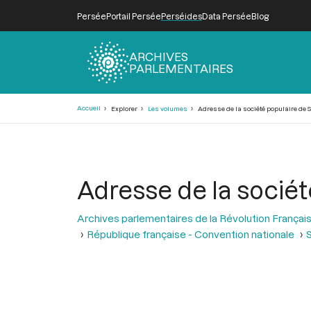
Persée
Portail Persée
Perséides
Data Persée
Blog
ARCHIVES
PARLEMENTAIRES
Fil
Accueil
Explorer
Les volumes
Adresse de la société populaire de 
d'Ariane
Adresse de la sociét
Archives parlementaires de la Révolution Françai
République française - Convention nationale
S