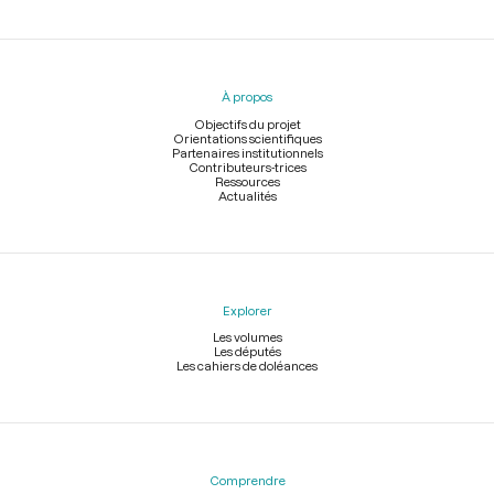
Menu
du
pied
À propos
de
page
Objectifs du projet
Orientations scientifiques
Partenaires institutionnels
Contributeurs-trices
Ressources
Actualités
Explorer
Les volumes
Les députés
Les cahiers de doléances
Comprendre