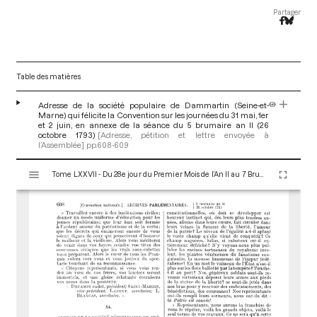
Partager
Table des matières
Adresse de la société populaire de Dammartin (Seine-et-
Marne) qui félicite la Convention sur les journées du 31 mai, 1er
et 2 juin, en annexe de la séance du 5 brumaire an II (26
octobre 1793)
[Adresse, pétition et lettre envoyée à
l’Assemblée]
pp.608-609
V
Tome LXXVII - Du 28e jour du Premier Mois de l’An II au 7 Brumaire an II (19 au 28 Octobre 1793)
i
s
u
a
l
i
s
e
u
r
M