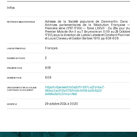
Infos
Adresse de la Société populaire de Dammartin. Dans :
RÉFÉRENCE BIBLIOGRAPHIQUE
Archives parlementaires de la Révolution Française —
Première série (1787-1799) — Tome LXXVII - Du 28e jour du
Premier Mois de l’An II au 7 Brumaire an II (19 au 28 Octobre
1793)
, sous la direction de Lodoïs Lataste et Constant Pionnier
et Louis Claveau et Gaston Barbier. 1910. pp. 608-609.
Français
LANGUE PRINCIPALE
2
NOMBRE DE PAGES
608
PREMIÈRE PAGE
609
DERNIÈRE PAGE
https://iiif.persee.fr/b0e2cf11-597c-427d-8ac7-
URI DU MANIFEST IIIF DU VOLUME
CONTENANT LE DOCUMENT
68bcc0acf13b/078210dd-8955-4455-8423-
d4fef445d0c3/manifest
29 octobre 2024 à 00:20
MODIFIÉ LE