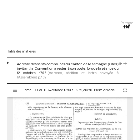
Partager
Table des matières
Adresse des septs communes du canton de Marmagne (Cher)
invitant la Convention à rester à son poste, lors de la séance du
12 octobre 1793
[Adresse, pétition et lettre envoyée à
l’Assemblée]
p.432
V
Tome LXXVI - Du 4 octobre 1793 au 27e jour du Premier Mois de l'An II (Vendredi 18 Octobre 1793)
i
s
u
a
l
i
s
e
u