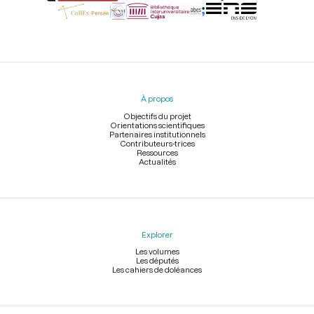
Menu
du
pied
À propos
de
page
Objectifs du projet
Orientations scientifiques
Partenaires institutionnels
Contributeurs-trices
Ressources
Actualités
Explorer
Les volumes
Les députés
Les cahiers de doléances