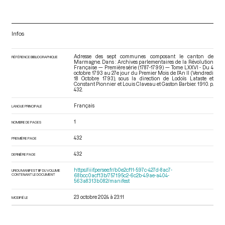
Infos
Adresse des sept communes composant le canton de
RÉFÉRENCE BIBLIOGRAPHIQUE
Marmagne. Dans : Archives parlementaires de la Révolution
Française — Première série (1787-1799) — Tome LXXVI - Du 4
octobre 1793 au 27e jour du Premier Mois de l'An II (Vendredi
18 Octobre 1793)
, sous la direction de Lodoïs Lataste et
Constant Pionnier et Louis Claveau et Gaston Barbier. 1910. p.
432.
Français
LANGUE PRINCIPALE
1
NOMBRE DE PAGES
432
PREMIÈRE PAGE
432
DERNIÈRE PAGE
https://iiif.persee.fr/b0e2cf11-597c-427d-8ac7-
URI DU MANIFEST IIIF DU VOLUME
CONTENANT LE DOCUMENT
68bcc0acf13b/757195c2-6c2b-49ae-a404-
563a8313b082/manifest
23 octobre 2024 à 23:11
MODIFIÉ LE