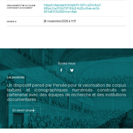
https://iiif.persee.fr/b0e2cf11-597c-427d-8ac7-
URI DU MANIFEST IIIF DU VOLUME
CONTENANT LE DOCUMENT
68bcc0acf13b/757195c2-6c2b-49ae-a404-
563a8313b082/manifest
28 novembre 2025 à 11:17
MODIFIÉ LE
Suivez-nous
Les perséides
Un dispositif pensé par Persée pour la valorisation de corpus
textuels et iconographiques numérisés construits en
partenariat avec des équipes de recherche et des institutions
documentaires.
En savoir plus