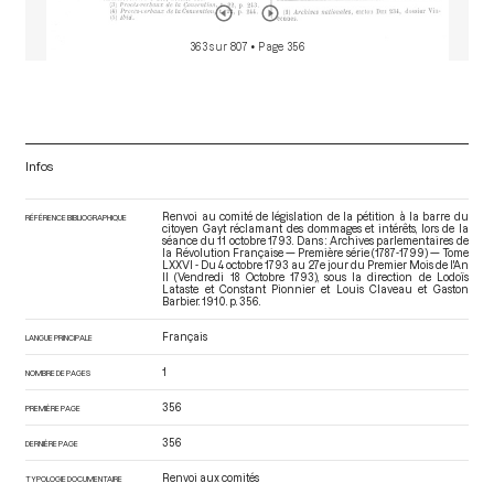
363 sur 807
• Page 356
Infos
Renvoi au comité de législation de la pétition à la barre du
RÉFÉRENCE BIBLIOGRAPHIQUE
citoyen Gayt réclamant des dommages et intérêts, lors de la
séance du 11 octobre 1793. Dans : Archives parlementaires de
la Révolution Française — Première série (1787-1799) — Tome
LXXVI - Du 4 octobre 1793 au 27e jour du Premier Mois de l'An
II (Vendredi 18 Octobre 1793)
, sous la direction de Lodoïs
Lataste et Constant Pionnier et Louis Claveau et Gaston
Barbier. 1910. p. 356.
Français
LANGUE PRINCIPALE
1
NOMBRE DE PAGES
356
PREMIÈRE PAGE
356
DERNIÈRE PAGE
Renvoi aux comités
TYPOLOGIE DOCUMENTAIRE