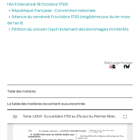
l'An II (Vendredi 18 Octobre 1793)
République française - Convention nationale
Séance du vendredi 11 octobre 1793 (vingtième jour du ler mois
de l'an II)
Pétition du citoyen Gayt réclamant des dommages et intérêts
Télécharger
Partager
Table des matières
La table des matières ne contient aucune entrée.
V
Tome LXXVI - Du 4 octobre 1793 au 27e jour du Premier Mois de l'An II (Vendredi 18 Octobre 1793)
i
s
u
a