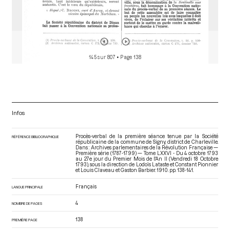
145 sur 807
• Page 138
Infos
Procès-verbal de la première séance tenue par la Société
RÉFÉRENCE BIBLIOGRAPHIQUE
républicaine de la commune de Signy, district de Charleville.
Dans : Archives parlementaires de la Révolution Française —
Première série (1787-1799) — Tome LXXVI - Du 4 octobre 1793
au 27e jour du Premier Mois de l'An II (Vendredi 18 Octobre
1793)
, sous la direction de Lodoïs Lataste et Constant Pionnier
et Louis Claveau et Gaston Barbier. 1910. pp. 138-141.
Français
LANGUE PRINCIPALE
4
NOMBRE DE PAGES
138
PREMIÈRE PAGE