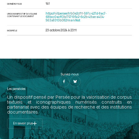
141
DERNIÈRE PAGE
https://iiif.persee.fr/b0e2cf11-597c-427d-8ac7-
URI DU MANIFEST IIIF DU VOLUME
CONTENANT LE DOCUMENT
68bcc0acf13b/757195c2-6c2b-49ae-a404-
563a8313b082/manifest
23 octobre 2024 à 23:11
MODIFIÉ LE
Suivez-nous
Les perséides
Un dispositif pensé par Persée pour la valorisation de corpus
textuels et iconographiques numérisés construits en
partenariat avec des équipes de recherche et des institutions
documentaires.
En savoir plus