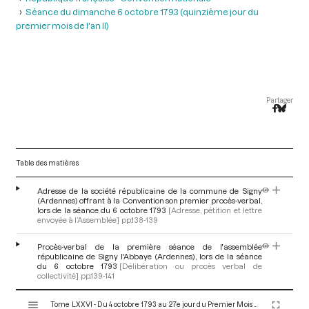
Séance du dimanche 6 octobre 1793 (quinzième jour du
premier mois de l'an II)
Partager
Table des matières
Adresse de la société républicaine de la commune de Signy
(Ardennes) offrant à la Convention son premier procès-verbal,
lors de la séance du 6 octobre 1793
[Adresse, pétition et lettre
envoyée à l’Assemblée]
pp.138-139
Procès-verbal de la première séance de l'assemblée
républicaine de Signy l'Abbaye (Ardennes), lors de la séance
du 6 octobre 1793
[Délibération ou procès verbal de
collectivité]
pp.139-141
V
Tome LXXVI - Du 4 octobre 1793 au 27e jour du Premier Mois de l'An II (Vendredi 18 Octobre 1793)