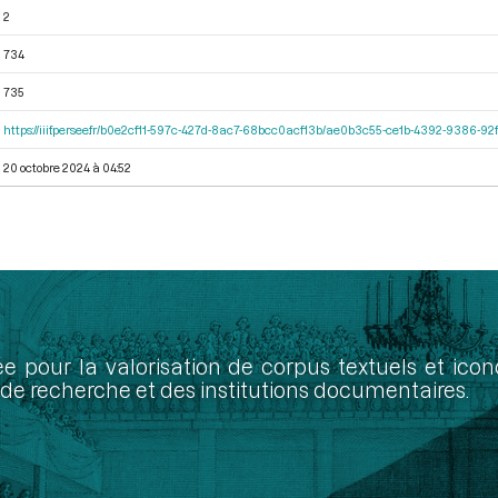
2
734
735
https://iiif.persee.fr/b0e2cf11-597c-427d-8ac7-68bcc0acf13b/ae0b3c55-ce1b-4392-9386-
20 octobre 2024 à 04:52
ée pour la valorisation de corpus textuels et ic
de recherche et des institutions documentaires.