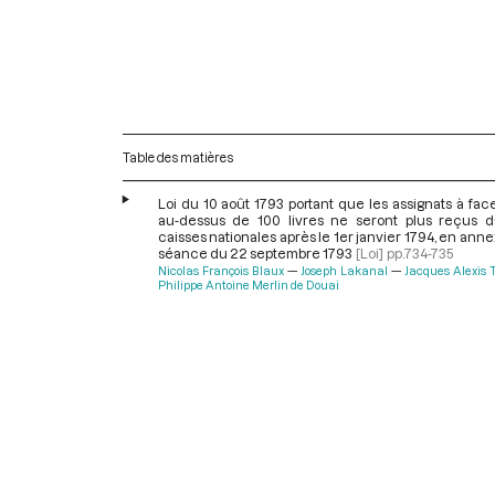
Table des matières
Loi du 10 août 1793 portant que les assignats à fac
au-dessus de 100 livres ne seront plus reçus d
caisses nationales après le 1er janvier 1794, en anne
séance du 22 septembre 1793
[Loi]
pp.734-735
Nicolas François Blaux
Joseph Lakanal
Jacques Alexis 
Philippe Antoine Merlin de Douai