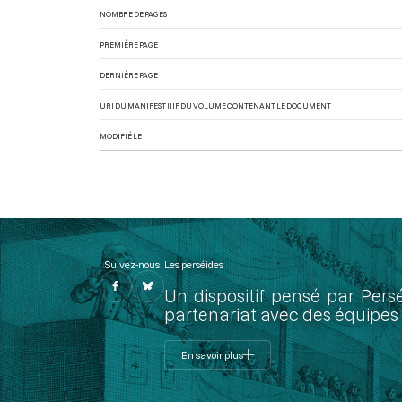
NOMBRE DE PAGES
PREMIÈRE PAGE
DERNIÈRE PAGE
URI DU MANIFEST IIIF DU VOLUME CONTENANT LE DOCUMENT
MODIFIÉ LE
Suivez-nous
Les perséides
Un dispositif pensé par Pers
partenariat avec des équipes 
En savoir plus