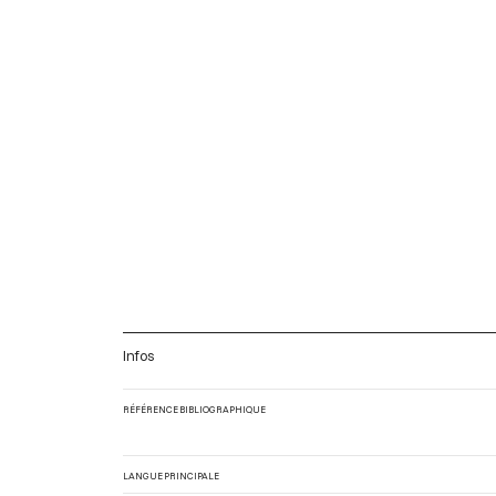
Infos
RÉFÉRENCE BIBLIOGRAPHIQUE
LANGUE PRINCIPALE