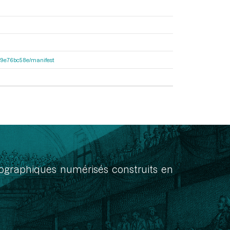
92f9e76bc58e/manifest
onographiques numérisés construits en