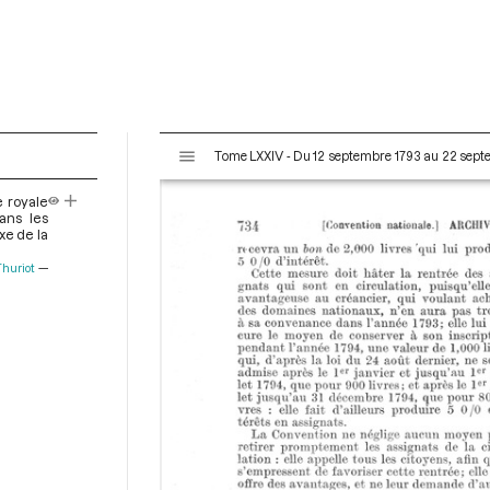
V
Tome LXXIV - Du 12 septembre 1793 au 22 sep
i
s
e royale
u
ans les
a
xe de la
l
Thuriot
i
s
e
u
r
M
i
r
a
d