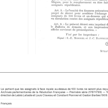
741 sur
Loi portant que les assignats à face royale au-dessus de 100 livres ne seront plus reçu
Archives parlementaires de la Révolution Française — Première série (1787-1799) —
direction de Lodoïs Lataste et Louis Claveau et Constant Pionnier et Gaston Barbier. 1909. 
Français