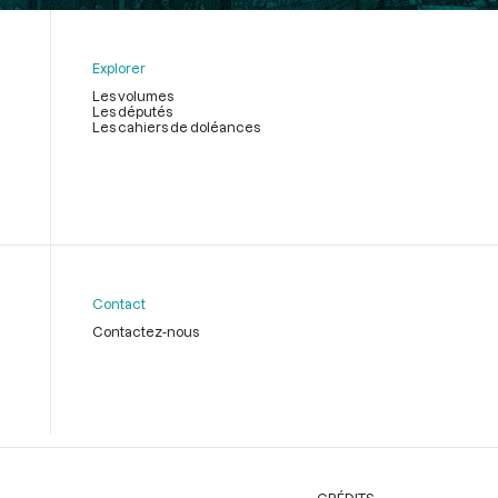
Explorer
Les volumes
Les députés
Les cahiers de doléances
Contact
Contactez-nous
CRÉDITS