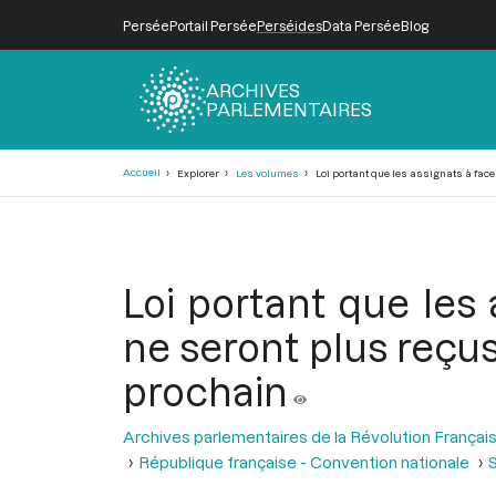
Persée
Portail Persée
Perséides
Data Persée
Blog
ARCHIVES
PARLEMENTAIRES
Fil
Accueil
Explorer
Les volumes
Loi portant que les assignats à face
d'Ariane
Loi portant que les 
ne seront plus reçus
prochain
Archives parlementaires de la Révolution Françai
République française - Convention nationale