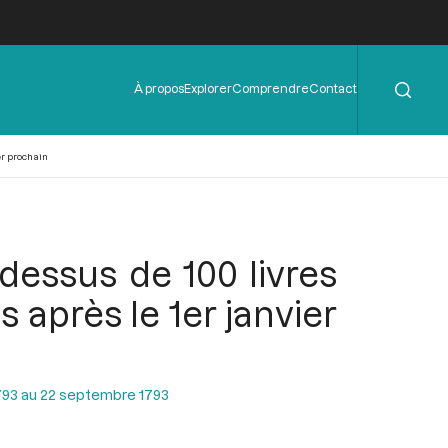
Rechercher
Menu
À propos
Explorer
Comprendre
Contact
de
l'en-
tête
er prochain
-dessus de 100 livres
 après le 1er janvier
793 au 22 septembre 1793