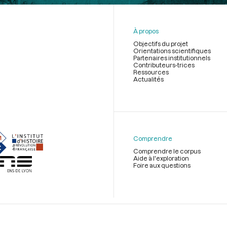
À propos
Objectifs du projet
Orientations scientifiques
Partenaires institutionnels
Contributeurs-trices
Ressources
Actualités
Menu
du
pied
de
Comprendre
page
Comprendre le corpus
Aide à l'exploration
Foire aux questions