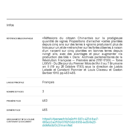
Infos
«Réflexions du citoyen Chinantais sur la prodigieuse
RÉFÉRENCE BIBLIOGRAPHIQUE
quantité de vignes. Propositions d’arracher «celles plantées
depuis cinq ans sur des terres à «grains produisant plus de
trois pour un, et de «retrancher sur les fortes clôseries, à raison
d’un «arpent sur cinq, plantées en bonnes terres depuis
«vingt ans, avec des avantages et pour augmenter «la
production des blés ». Dans : Archives parlementaires de la
Révolution Française — Première série (1787-1799) — Tome
LXXVII - Du 28e jour du Premier Mois de l’An II au 7 Brumaire
an II (19 au 28 Octobre 1793)
, sous la direction de Lodoïs
Lataste et Constant Pionnier et Louis Claveau et Gaston
Barbier. 1910. pp. 463-465.
Français
LANGUE PRINCIPALE
3
NOMBRE DE PAGES
463
PREMIÈRE PAGE
465
DERNIÈRE PAGE
https://iiif.persee.fr/b0e2cf11-597c-427d-8ac7-
URI DU MANIFEST IIIF DU VOLUME
CONTENANT LE DOCUMENT
68bcc0acf13b/078210dd-8955-4455-8423-
d4fef445d0c3/manifest