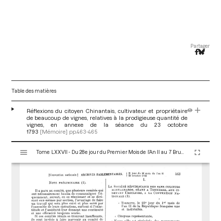
Partager
Table des matières
Réflexions du citoyen Chinantais, cultivateur et propriétaire
de beaucoup de vignes, relatives à la prodigieuse quantité de
vignes, en annexe de la séance du 23 octobre
1793
[Mémoire]
pp.463-465
V
Tome LXXVII - Du 28e jour du Premier Mois de l’An II au 7 Brumaire an II (19 au 28 Octobre 1793)
i
s
u
a
l
i
s