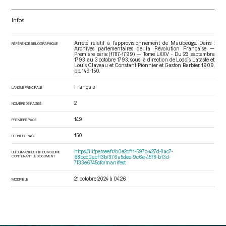
Infos
Arrêté relatif à l’approvisionnement de Maubeuge. Dans :
RÉFÉRENCE BIBLIOGRAPHIQUE
Archives parlementaires de la Révolution Française —
Première série (1787-1799) — Tome LXXV - Du 23 septembre
1793 au 3 octobre 1793
, sous la direction de Lodoïs Lataste et
Louis Claveau et Constant Pionnier et Gaston Barbier. 1909.
pp. 149-150.
Français
LANGUE PRINCIPALE
2
NOMBRE DE PAGES
149
PREMIÈRE PAGE
150
DERNIÈRE PAGE
https://iiif.persee.fr/b0e2cf11-597c-427d-8ac7-
URI DU MANIFEST IIIF DU VOLUME
CONTENANT LE DOCUMENT
68bcc0acf13b/376a5dee-9c6e-4578-b13d-
7f33e6745cfc/manifest
21 octobre 2024 à 04:26
MODIFIÉ LE