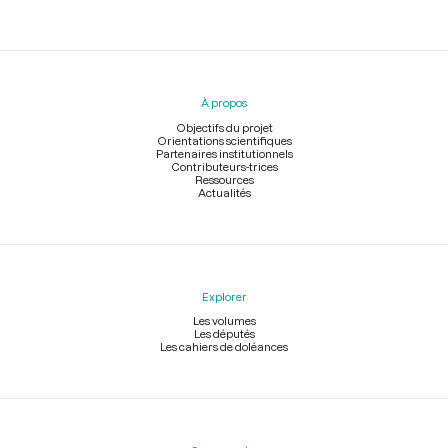
Menu
du
pied
À propos
de
page
Objectifs du projet
Orientations scientifiques
Partenaires institutionnels
Contributeurs-trices
Ressources
Actualités
Explorer
Les volumes
Les députés
Les cahiers de doléances