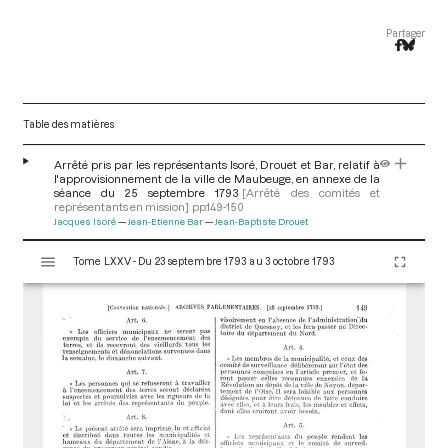
Partager
Table des matières
Arrêté pris par les représentants Isoré, Drouet et Bar, relatif à
l'approvisionnement de la ville de Maubeuge, en annexe de la
séance du 25 septembre 1793
[Arrêté des comités et
représentants en mission]
pp.149-150
Jacques Isoré
Jean-Etienne Bar
Jean-Baptiste Drouet
V
Tome LXXV - Du 23 septembre 1793 au 3 octobre 1793
i
s
u
a
l
i
s
e
u
r