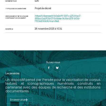
426
DERNIÈRE PAGE
Projet de décret
TYPOLOGIE DOCUMENTAIRE
https://iiif.persee.fr/b0e2cf11-597c-427d-8ac7-
URI DU MANIFEST IIIF DU VOLUME
CONTENANT LE DOCUMENT
68bcc0acf13b/376a5dee-9c6e-4578-b13d-
7f33e6745cfc/manifest
28 novembre 2025 à 10:34
MODIFIÉ LE
Suivez-nous
Les perséides
Un dispositif pensé par Persée pour la valorisation de corpus
textuels et iconographiques numérisés construits en
partenariat avec des équipes de recherche et des institutions
documentaires.
En savoir plus