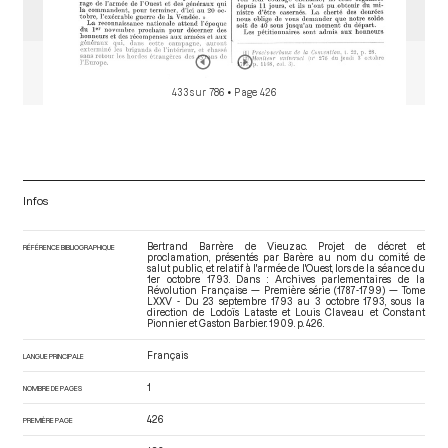
433 sur 786
• Page 426
Infos
Bertrand Barrère de Vieuzac. Projet de décret et
RÉFÉRENCE BIBLIOGRAPHIQUE
proclamation, présentés par Barère au nom du comité de
salut public, et relatif à l'armée de l'Ouest, lors de la séance du
1er octobre 1793. Dans : Archives parlementaires de la
Révolution Française — Première série (1787-1799) — Tome
LXXV - Du 23 septembre 1793 au 3 octobre 1793
, sous la
direction de Lodoïs Lataste et Louis Claveau et Constant
Pionnier et Gaston Barbier. 1909. p. 426.
Français
LANGUE PRINCIPALE
1
NOMBRE DE PAGES
426
PREMIÈRE PAGE