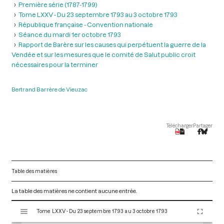
Première série (1787-1799)
Tome LXXV - Du 23 septembre 1793 au 3 octobre 1793
République française - Convention nationale
Séance du mardi 1er octobre 1793
Rapport de Barère sur les causes qui perpétuent la guerre de la
Vendée et sur les mesures que le comité de Salut public croit
nécessaires pour la terminer
Bertrand Barrère de Vieuzac
Télécharger
Partager
Table des matières
La table des matières ne contient aucune entrée.
V
Tome LXXV - Du 23 septembre 1793 au 3 octobre 1793
i