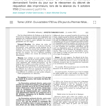
demandant l'ordre du jour sur le réexamen du décret de
réquisition des imprimeurs, lors de la séance du 5 octobre
1793
[Discussion]
pp.113-114
Jean Joseph Victor Genissieu
Jean-Michel Duroy
V
Tome LXXVI - Du 4 octobre 1793 au 27e jour du Premier Mois de l'An II (Vendredi 18 Octobre 1793)
i
s
u
a
l
i
s
e
u
r
M
i
r
a
d
o
r