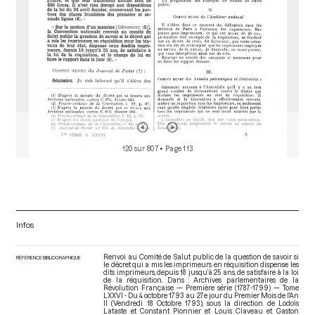
120 sur 807
• Page 113
Infos
Renvoi au Comité de Salut public de la question de savoir si
RÉFÉRENCE BIBLIOGRAPHIQUE
le décret qui a mis les imprimeurs en réquisition dispense les
dits imprimeurs, depuis 18 jusqu’à 25 ans, de satisfaire à la loi
de la réquisition. Dans : Archives parlementaires de la
Révolution Française — Première série (1787-1799) — Tome
LXXVI - Du 4 octobre 1793 au 27e jour du Premier Mois de l'An
II (Vendredi 18 Octobre 1793)
, sous la direction de Lodoïs
Lataste et Constant Pionnier et Louis Claveau et Gaston