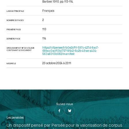
Barbier. 1910. pp. 113-114.
Français
LANGUE PRINCIPALE
2
NOMBRE DE PAGES
113
PREMIÈRE PAGE
114
DERNIÈRE PAGE
https://iiif.persee.fr/b0e2cf11-597c-427d-8ac7-
URI DU MANIFEST IIIF DU VOLUME
CONTENANT LE DOCUMENT
68bcc0acf13b/757195c2-6c2b-49ae-a404-
563a8313b082/manifest
23 octobre 2024 à 23:11
MODIFIÉ LE
Suivez-nous
Les perséides
Un dispositif pensé par Persée pour la valorisation de corpus