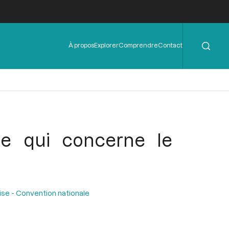
Rechercher
Menu
À propos
Explorer
Comprendre
Contact
de
l'en-
tête
e qui concerne le
ise - Convention nationale