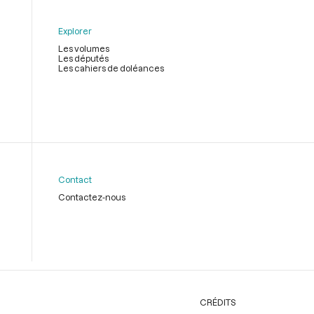
Explorer
Les volumes
Les députés
Les cahiers de doléances
Contact
Contactez-nous
CRÉDITS