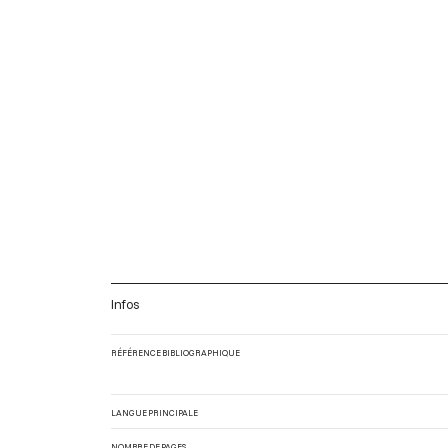
Infos
RÉFÉRENCE BIBLIOGRAPHIQUE
LANGUE PRINCIPALE
NOMBRE DE PAGES