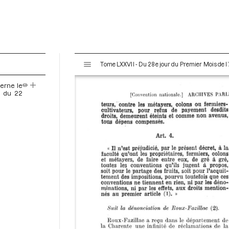
V
Tome LXXVII - Du 28e jour du Premier Mois de l’
i
s
erne le
u
e du 22
a
l
i
s
e
u
r
M
i
r
a
d