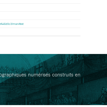
4fef445d0c3/manifest
onographiques numérisés construits en