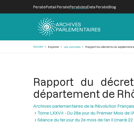
Persée
Portail Persée
Perséides
Data Persée
Blog
ARCHIVES
PARLEMENTAIRES
Fil
Accueil
Explorer
Les volumes
Rapport du décret du 24 septembre e
d'Ariane
Rapport du décre
département de Rhô
Archives parlementaires de la Révolution Françai
Tome LXXVII - Du 28e jour du Premier Mois de l’An
Séance du 1er jour du 2e mois de l’an II (mardi 2