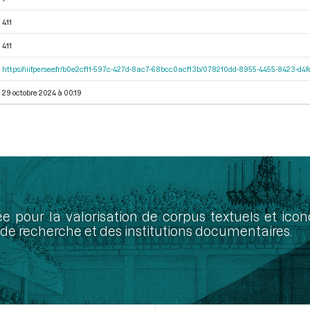
411
411
https://iiif.persee.fr/b0e2cf11-597c-427d-8ac7-68bcc0acf13b/078210dd-8955-4455-8423-d
29 octobre 2024 à 00:19
ée pour la valorisation de corpus textuels et ic
de recherche et des institutions documentaires.