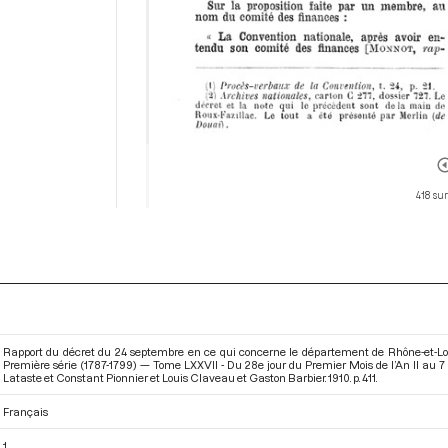
418 su
Rapport du décret du 24 septembre en ce qui concerne le département de Rhône-et-Loi
Première série (1787-1799) — Tome LXXVII - Du 28e jour du Premier Mois de l’An II au 
Lataste et Constant Pionnier et Louis Claveau et Gaston Barbier. 1910. p. 411.
Français
1