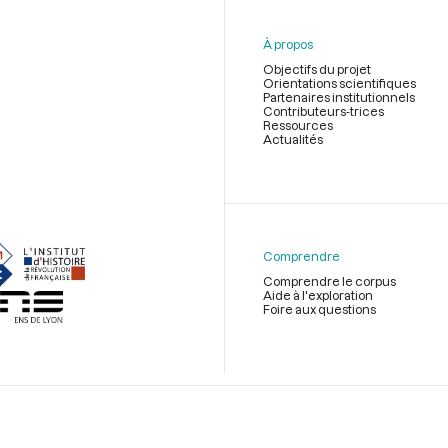
À propos
Objectifs du projet
Orientations scientifiques
Partenaires institutionnels
Contributeurs-trices
Ressources
Actualités
Menu
du
pied
de
Comprendre
page
Comprendre le corpus
Aide à l'exploration
Foire aux questions