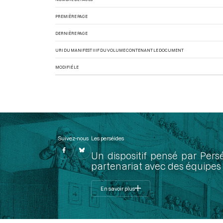
PREMIÈRE PAGE
DERNIÈRE PAGE
URI DU MANIFEST IIIF DU VOLUME CONTENANT LE DOCUMENT
MODIFIÉ LE
Suivez-nous
Les perséides
Un dispositif pensé par Pers
partenariat avec des équipes 
En savoir plus