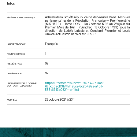
Infos
Adresse de la Société républicaine de Vannes. Dans : Archives
RÉFÉRENCE BIBLIOGRAPHIQUE
parlementaires de la Révolution Française — Première série
(1787-1799) — Tome LXXVI - Du 4 octobre 1793 au 27e jour du
Premier Mois de l'An II (Vendredi 18 Octobre 1793)
, sous la
direction de Lodoïs Lataste et Constant Pionnier et Louis
Claveau et Gaston Barbier. 1910. p. 97.
Français
LANGUE PRINCIPALE
1
NOMBRE DE PAGES
97
PREMIÈRE PAGE
97
DERNIÈRE PAGE
https://iiif.persee.fr/b0e2cf11-597c-427d-8ac7-
URI DU MANIFEST IIIF DU VOLUME
CONTENANT LE DOCUMENT
68bcc0acf13b/757195c2-6c2b-49ae-a404-
563a8313b082/manifest
23 octobre 2024 à 23:11
MODIFIÉ LE