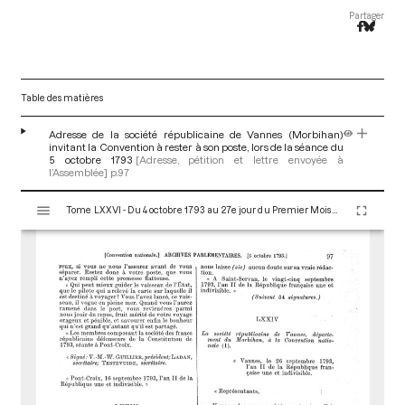
Partager
Table des matières
Adresse de la société républicaine de Vannes (Morbihan)
invitant la Convention à rester à son poste, lors de la séance du
5 octobre 1793
[Adresse, pétition et lettre envoyée à
l’Assemblée]
p.97
V
Tome LXXVI - Du 4 octobre 1793 au 27e jour du Premier Mois de l'An II (Vendredi 18 Octobre 1793)
i
s
u
a
l
i
s
e
u
r
M