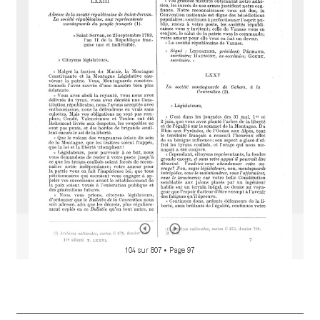
i
r
a
d
o
r
104 sur 807
• Page 97