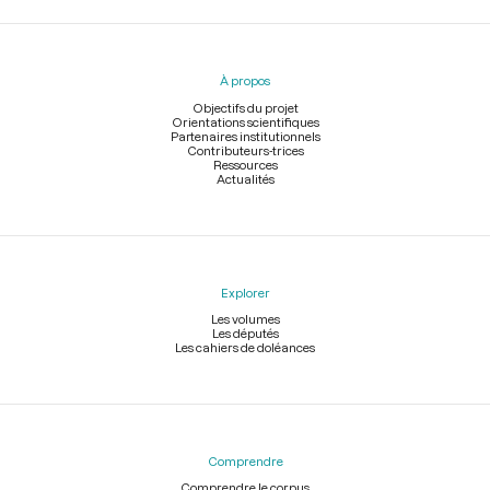
Menu
du
pied
À propos
de
page
Objectifs du projet
Orientations scientifiques
Partenaires institutionnels
Contributeurs-trices
Ressources
Actualités
Explorer
Les volumes
Les députés
Les cahiers de doléances
Comprendre
Comprendre le corpus