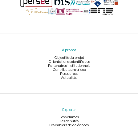
Menu
du
pied
À propos
de
page
Objectifs du projet
Orientations scientifiques
Partenaires institutionnels
Contributeurs-trices
Ressources
Actualités
Explorer
Les volumes
Les députés
Les cahiers de doléances