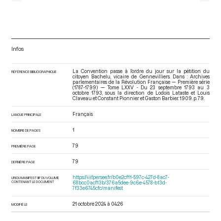
Infos
La Convention passe à l’ordre du jour sur la pétition du
RÉFÉRENCE BIBLIOGRAPHIQUE
citoyen Bachelu, vicaire de Gennevilliers. Dans : Archives
parlementaires de la Révolution Française — Première série
(1787-1799) — Tome LXXV - Du 23 septembre 1793 au 3
octobre 1793
, sous la direction de Lodoïs Lataste et Louis
Claveau et Constant Pionnier et Gaston Barbier. 1909. p. 79.
Français
LANGUE PRINCIPALE
1
NOMBRE DE PAGES
79
PREMIÈRE PAGE
79
DERNIÈRE PAGE
https://iiif.persee.fr/b0e2cf11-597c-427d-8ac7-
URI DU MANIFEST IIIF DU VOLUME
CONTENANT LE DOCUMENT
68bcc0acf13b/376a5dee-9c6e-4578-b13d-
7f33e6745cfc/manifest
21 octobre 2024 à 04:26
MODIFIÉ LE