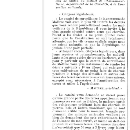
i
r
a
d
o
r