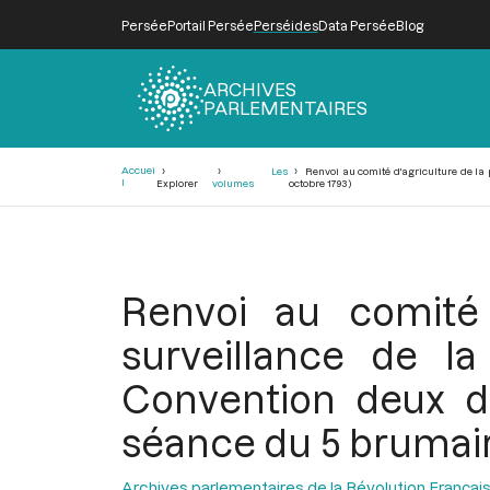
Persée
Portail Persée
Perséides
Data Persée
Blog
ARCHIVES
PARLEMENTAIRES
Fil
Accuei
Les
Renvoi au comité d'agriculture de la
d'Ariane
l
Explorer
volumes
octobre 1793)
Renvoi au comité 
surveillance de
Convention deux dé
séance du 5 brumaire
Archives parlementaires de la Révolution Françai