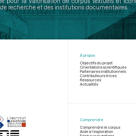
ée pour la valorisation de corpus textuels et ic
de recherche et des institutions documentaires.
À propos
Objectifs du projet
Orientations scientifiques
Partenaires institutionnels
Contributeurs-trices
Ressources
Actualités
Menu
du
pied
de
Comprendre
page
Comprendre le corpus
Aide à l'exploration
Foire aux questions