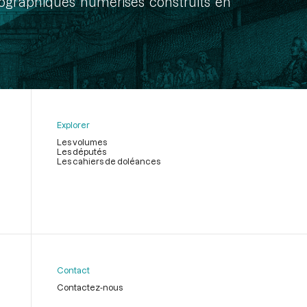
onographiques numérisés construits en
Explorer
Les volumes
Les députés
Les cahiers de doléances
Contact
Contactez-nous