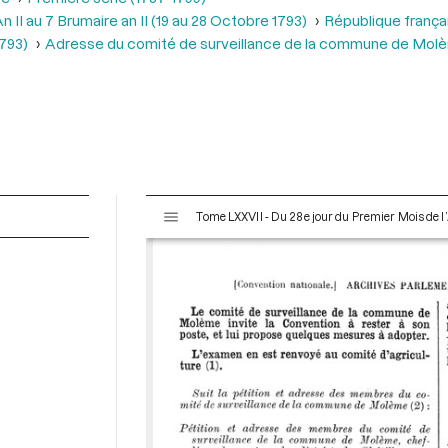
 II au 7 Brumaire an II (19 au 28 Octobre 1793)
République frança
1793)
Adresse du comité de surveillance de la commune de Mol
V
Tome LXXVII - Du 28e jour du Premier Mois de l’
i
s
u
a
l
i
s
e
u
r
M