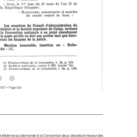
 807
• Page 549
 de Molème qui demande à la Convention deux décrets en faveur des