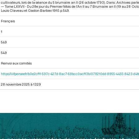
cultivateurs, lors de la séance du 5 brumaire an II (26 octobre 1793). Dans : Archives pa
— Tome LXXVII - Du 28e jour du Premier Mois de l’An II au 7 Brumaire an II (19 au 28 Oct
Louis Claveau et Gaston Barbier. 1910. p. 549.
Français
1
549
549
Renvoi aux comités
https://iiif.persee.fr/b0e2cf11-597c-427d-8ac7-68bcc0acf13b/078210dd-8955-4455-8423-d
28 novembre 2025 à 13:29