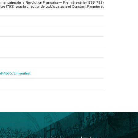
rlementaires de la Révolution Française — Première série (1787-1799)
obre 1793)
, sous la direction de Lodoïs Lataste et Constant Pionnier et
4fef445d0c3/manifest