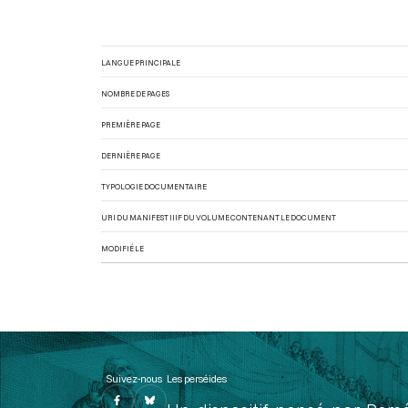
LANGUE PRINCIPALE
NOMBRE DE PAGES
PREMIÈRE PAGE
DERNIÈRE PAGE
TYPOLOGIE DOCUMENTAIRE
URI DU MANIFEST IIIF DU VOLUME CONTENANT LE DOCUMENT
MODIFIÉ LE
Suivez-nous
Les perséides