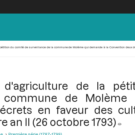
 pétition du comité de surveillance de la commune de Molème qui demande à la Convention deux décr
d'agriculture de la pét
 la commune de Molème 
crets en faveur des culti
 an II (26 octobre 1793)
se
Première série (1787-1799)