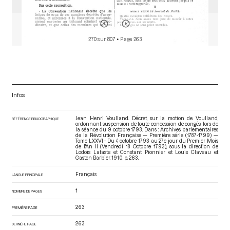
270 sur 807
• Page 263
Infos
Jean Henri Voulland. Décret, sur la motion de Voulland,
RÉFÉRENCE BIBLIOGRAPHIQUE
ordonnant suspension de toute concession de congés, lors de
la séance du 9 octobre 1793. Dans : Archives parlementaires
de la Révolution Française — Première série (1787-1799) —
Tome LXXVI - Du 4 octobre 1793 au 27e jour du Premier Mois
de l'An II (Vendredi 18 Octobre 1793)
, sous la direction de
Lodoïs Lataste et Constant Pionnier et Louis Claveau et
Gaston Barbier. 1910. p. 263.
Français
LANGUE PRINCIPALE
1
NOMBRE DE PAGES
263
PREMIÈRE PAGE
263
DERNIÈRE PAGE