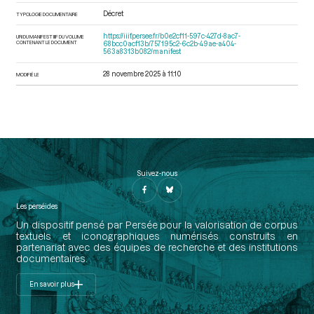
Décret
TYPOLOGIE DOCUMENTAIRE
https://iiif.persee.fr/b0e2cf11-597c-427d-8ac7-
URI DU MANIFEST IIIF DU VOLUME
CONTENANT LE DOCUMENT
68bcc0acf13b/757195c2-6c2b-49ae-a404-
563a8313b082/manifest
28 novembre 2025 à 11:10
MODIFIÉ LE
Suivez-nous
Les perséides
Un dispositif pensé par Persée pour la valorisation de corpus
textuels et iconographiques numérisés construits en
partenariat avec des équipes de recherche et des institutions
documentaires.
En savoir plus