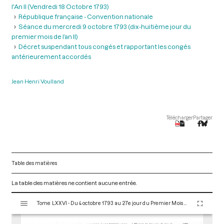
l'An II (Vendredi 18 Octobre 1793)
République française - Convention nationale
Séance du mercredi 9 octobre 1793 (dix-huitième jour du
premier mois de l’an II)
Décret suspendant tous congés et rapportant les congés
antérieurement accordés
Jean Henri Voulland
Télécharger
Partager
Table des matières
La table des matières ne contient aucune entrée.
V
Tome LXXVI - Du 4 octobre 1793 au 27e jour du Premier Mois de l'An II (Vendredi 18 Octobre 1793)
i
s