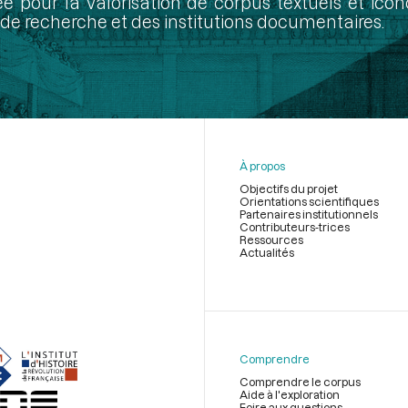
ée pour la valorisation de corpus textuels et ic
de recherche et des institutions documentaires.
À propos
Objectifs du projet
Orientations scientifiques
Partenaires institutionnels
Contributeurs-trices
Ressources
Actualités
Menu
du
pied
de
Comprendre
page
Comprendre le corpus
Aide à l'exploration
Foire aux questions