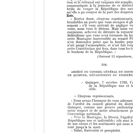
i
r
a
d
o
r