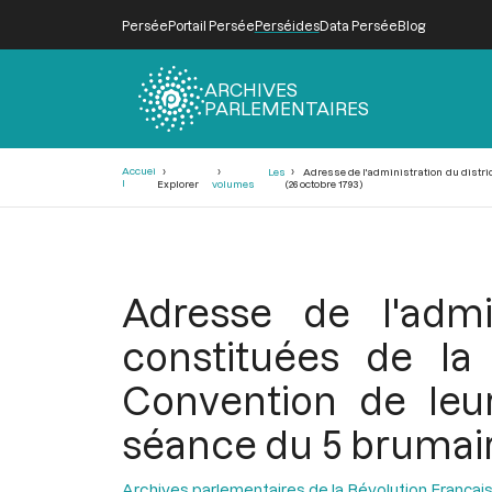
Persée
Portail Persée
Perséides
Data Persée
Blog
ARCHIVES
PARLEMENTAIRES
Fil
Accuei
Les
Adresse de l'administration du distric
d'Ariane
l
Explorer
volumes
(26 octobre 1793)
Adresse de l'admin
constituées de la 
Convention de leur
séance du 5 brumaire
Archives parlementaires de la Révolution Françai