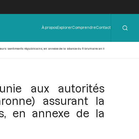
Rechercher
Menu
À propos
Explorer
Comprendre
Contact
de
l'en-
tête
e leurs sentiments républicains, en annexe de la séance du 5 brumaire an II
éunie aux autorités
aronne) assurant la
ns, en annexe de la