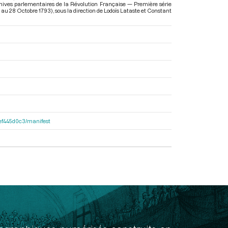
chives parlementaires de la Révolution Française — Première série
9 au 28 Octobre 1793)
, sous la direction de Lodoïs Lataste et Constant
4fef445d0c3/manifest