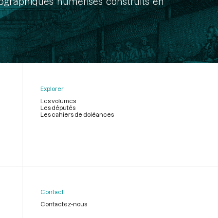
onographiques numérisés construits en
Explorer
Les volumes
Les députés
Les cahiers de doléances
Contact
Contactez-nous