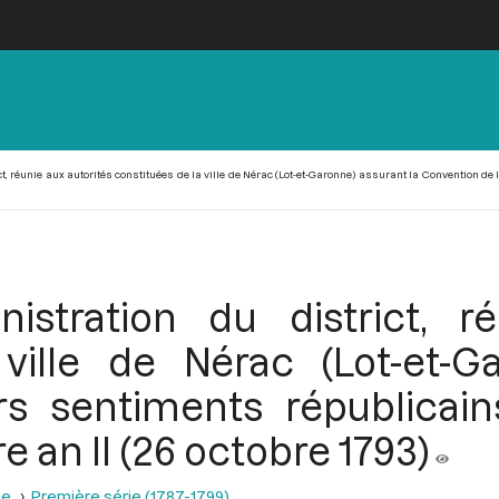
t, réunie aux autorités constituées de la ville de Nérac (Lot-et-Garonne) assurant la Convention d
istration du district, r
ville de Nérac (Lot-et-G
s sentiments républicai
 an II (26 octobre 1793)
se
Première série (1787-1799)