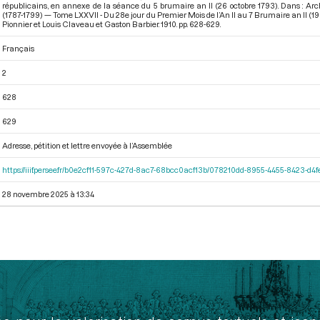
républicains, en annexe de la séance du 5 brumaire an II (26 octobre 1793). Dans : Ar
(1787-1799) — Tome LXXVII - Du 28e jour du Premier Mois de l’An II au 7 Brumaire an II (1
Pionnier et Louis Claveau et Gaston Barbier. 1910. pp. 628-629.
Français
2
628
629
Adresse, pétition et lettre envoyée à l’Assemblée
https://iiif.persee.fr/b0e2cf11-597c-427d-8ac7-68bcc0acf13b/078210dd-8955-4455-8423-d
28 novembre 2025 à 13:34