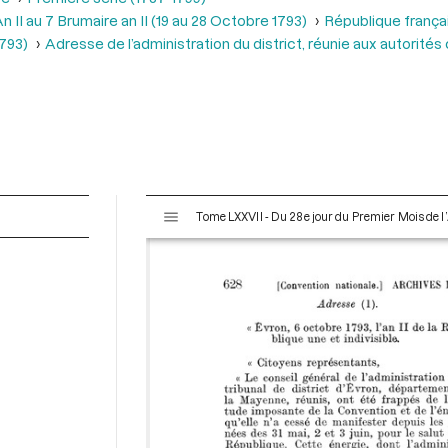
 II au 7 Brumaire an II (19 au 28 Octobre 1793)
République frança
1793)
Adresse de l’administration du district, réunie aux autorités
V
Tome LXXVII - Du 28e jour du Premier Mois de l’
i
s
u
a
l
i
s
e
u
r
M