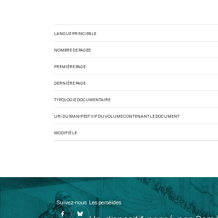
LANGUE PRINCIPALE
NOMBRE DE PAGES
PREMIÈRE PAGE
DERNIÈRE PAGE
TYPOLOGIE DOCUMENTAIRE
URI DU MANIFEST IIIF DU VOLUME CONTENANT LE DOCUMENT
MODIFIÉ LE
Suivez-nous
Les perséides