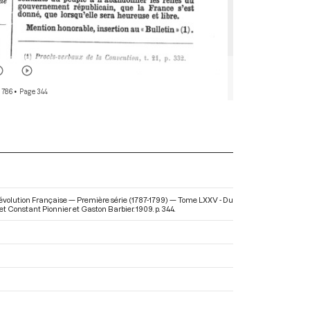
 786
• Page 344
 Révolution Française — Première série (1787-1799) — Tome LXXV - Du
 et Constant Pionnier et Gaston Barbier. 1909. p. 344.