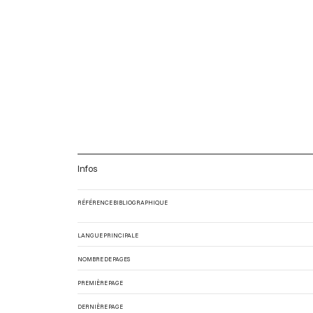
Infos
RÉFÉRENCE BIBLIOGRAPHIQUE
LANGUE PRINCIPALE
NOMBRE DE PAGES
PREMIÈRE PAGE
DERNIÈRE PAGE