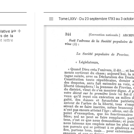
V
Tome LXXV - Du 23 septembre 1793 au 3 octobr
i
s
lative à
u
rs de la
a
t lettre
l
i
s
e
u
r
M
i
r
a
d
o
r