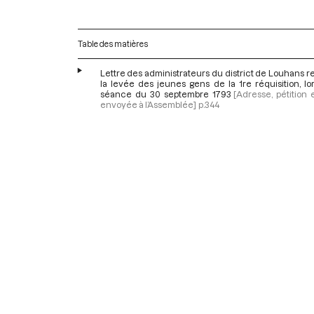
Table des matières
Lettre des administrateurs du district de Louhans re
la levée des jeunes gens de la 1re réquisition, lo
séance du 30 septembre 1793
[Adresse, pétition e
envoyée à l’Assemblée]
p.344