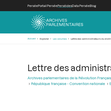
Persée
Portail Persée
Perséides
Data Persée
Blog
ARCHIVES
PARLEMENTAIRES
Fil
Accueil
Explorer
Les volumes
Lettre des administrateurs du distr
d'Ariane
Lettre des administr
Archives parlementaires de la Révolution Françai
République française - Convention nationale
S