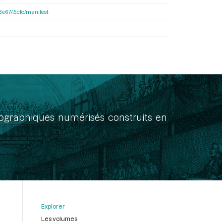
33e6745cfc/manifest
onographiques numérisés construits en
Explorer
Les volumes