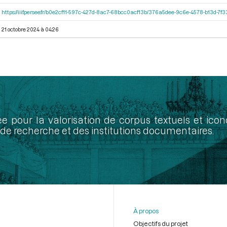
https://iiif.persee.fr/b0e2cf11-597c-427d-8ac7-68bcc0acf13b/376a5dee-9c6e-4578-b13d-7f
21 octobre 2024 à 04:26
ée pour la valorisation de corpus textuels et ic
de recherche et des institutions documentaires.
À propos
Objectifs du projet