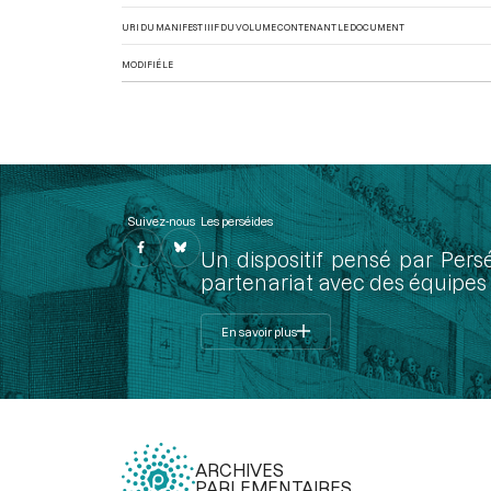
URI DU MANIFEST IIIF DU VOLUME CONTENANT LE DOCUMENT
MODIFIÉ LE
Suivez-nous
Les perséides
Un dispositif pensé par Pers
partenariat avec des équipes 
En savoir plus
ARCHIVES
PARLEMENTAIRES