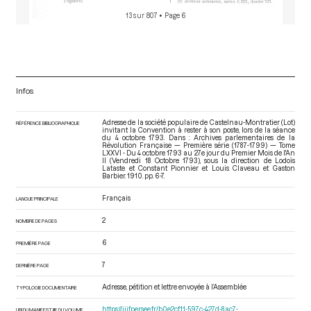
13 sur 807
• Page 6
Infos
Adresse de la société populaire de Castelnau-Montratier (Lot)
RÉFÉRENCE BIBLIOGRAPHIQUE
invitant la Convention à rester à son poste, lors de la séance
du 4 octobre 1793. Dans : Archives parlementaires de la
Révolution Française — Première série (1787-1799) — Tome
LXXVI - Du 4 octobre 1793 au 27e jour du Premier Mois de l'An
II (Vendredi 18 Octobre 1793)
, sous la direction de Lodoïs
Lataste et Constant Pionnier et Louis Claveau et Gaston
Barbier. 1910. pp. 6-7.
Français
LANGUE PRINCIPALE
2
NOMBRE DE PAGES
6
PREMIÈRE PAGE
7
DERNIÈRE PAGE
Adresse, pétition et lettre envoyée à l’Assemblée
TYPOLOGIE DOCUMENTAIRE
https://iiif.persee.fr/b0e2cf11-597c-427d-8ac7-
URI DU MANIFEST IIIF DU VOLUME