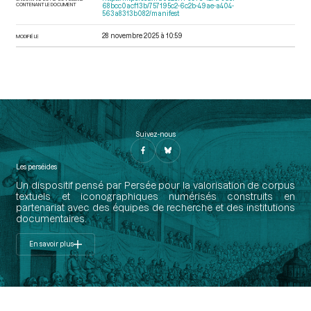
CONTENANT LE DOCUMENT
68bcc0acf13b/757195c2-6c2b-49ae-a404-
563a8313b082/manifest
28 novembre 2025 à 10:59
MODIFIÉ LE
Suivez-nous
Les perséides
Un dispositif pensé par Persée pour la valorisation de corpus
textuels et iconographiques numérisés construits en
partenariat avec des équipes de recherche et des institutions
documentaires.
En savoir plus