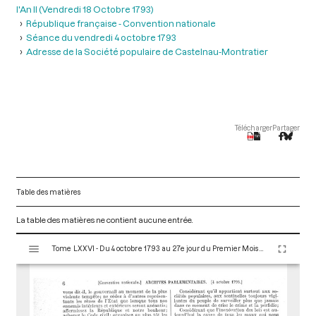
l'An II (Vendredi 18 Octobre 1793)
République française - Convention nationale
Séance du vendredi 4 octobre 1793
Adresse de la Société populaire de Castelnau-Montratier
Télécharger
Partager
Table des matières
La table des matières ne contient aucune entrée.
V
Tome LXXVI - Du 4 octobre 1793 au 27e jour du Premier Mois de l'An II (Vendredi 18 Octobre 1793)
i
s
u
a
l