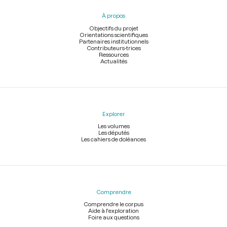
pied
À propos
de
page
Objectifs du projet
Orientations scientifiques
Partenaires institutionnels
Contributeurs-trices
Ressources
Actualités
Explorer
Les volumes
Les députés
Les cahiers de doléances
Comprendre
Comprendre le corpus
Aide à l'exploration
Foire aux questions