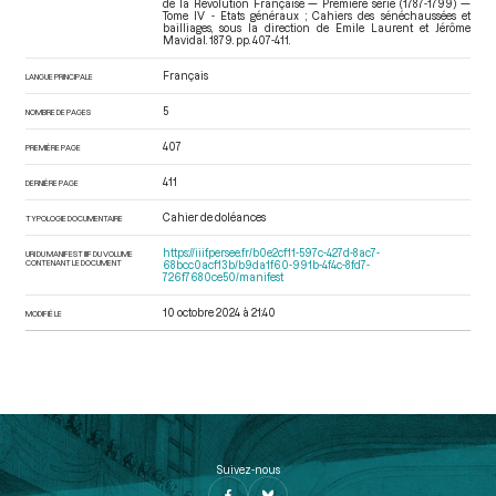
de la Révolution Française — Première série (1787-1799) —
Tome IV - Etats généraux ; Cahiers des sénéchaussées et
bailliages
, sous la direction de Emile Laurent et Jérôme
Mavidal. 1879. pp. 407-411.
Français
LANGUE PRINCIPALE
5
NOMBRE DE PAGES
407
PREMIÈRE PAGE
411
DERNIÈRE PAGE
Cahier de doléances
TYPOLOGIE DOCUMENTAIRE
https://iiif.persee.fr/b0e2cf11-597c-427d-8ac7-
URI DU MANIFEST IIIF DU VOLUME
CONTENANT LE DOCUMENT
68bcc0acf13b/b9da1f60-991b-4f4c-8fd7-
726f7680ce50/manifest
10 octobre 2024 à 21:40
MODIFIÉ LE
Suivez-nous