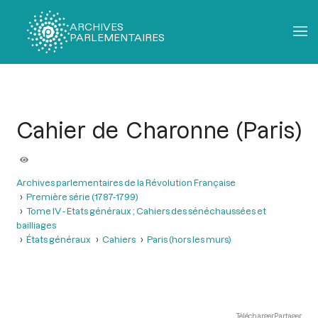
ARCHIVES
PARLEMENTAIRES
Fil
d'Ariane
Cahier de Charonne (Paris)
Archives parlementaires de la Révolution Française
Première série (1787-1799)
Tome IV - Etats généraux ; Cahiers des sénéchaussées et
bailliages
États généraux
Cahiers
Paris (hors les murs)
Télécharger
Partager