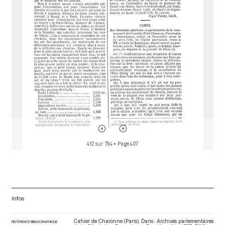
o
r
412 sur 794
• Page 407
Infos
Cahier de Charonne (Paris). Dans : Archives parlementaires
RÉFÉRENCE BIBLIOGRAPHIQUE