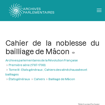
ARCHIVES
PARLEMENTAIRES
Fil
d'Ariane
Cahier de la noblesse du
bailliage de Mâcon
Archives parlementaires de la Révolution Française
Première série (1787-1799)
Tome III - Etats généraux ; Cahiers des sénéchaussées et
bailliages
États généraux
Cahiers
Bailliage de Mâcon
Télécharger
Partager