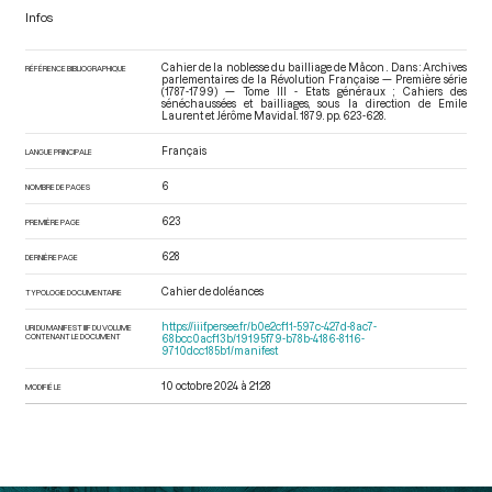
Infos
Cahier de la noblesse du bailliage de Mâcon . Dans : Archives
RÉFÉRENCE BIBLIOGRAPHIQUE
parlementaires de la Révolution Française — Première série
(1787-1799) — Tome III - Etats généraux ; Cahiers des
sénéchaussées et bailliages
, sous la direction de Emile
Laurent et Jérôme Mavidal. 1879. pp. 623-628.
Français
LANGUE PRINCIPALE
6
NOMBRE DE PAGES
623
PREMIÈRE PAGE
628
DERNIÈRE PAGE
Cahier de doléances
TYPOLOGIE DOCUMENTAIRE
https://iiif.persee.fr/b0e2cf11-597c-427d-8ac7-
URI DU MANIFEST IIIF DU VOLUME
CONTENANT LE DOCUMENT
68bcc0acf13b/19195f79-b78b-4186-8116-
9710dcc185b1/manifest
10 octobre 2024 à 21:28
MODIFIÉ LE