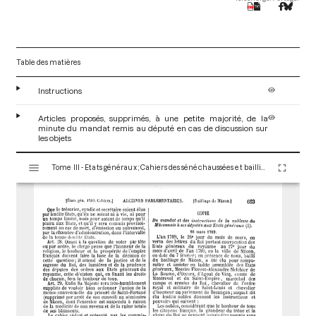
Table des matières
Instructions
Articles proposés, supprimés, à une petite majorité, de la
minute du mandat remis au député en cas de discussion sur
les objets
V
Tome III - Etats généraux ; Cahiers des sénéchaussées et bailliages
i
s
u
a
l
i
s
e
u
r
M