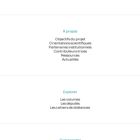
Menu
du
pied
À propos
de
page
Objectifs du projet
Orientations scientifiques
Partenaires institutionnels
Contributeurs-trices
Ressources
Actualités
Explorer
Les volumes
Les députés
Les cahiers de doléances
Comprendre