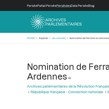
Persée
Portail Persée
Perséides
Data Persée
Blog
ARCHIVES
PARLEMENTAIRES
Fil
Accueil
Explorer
Les volumes
Nomination de Ferrand au command
d'Ariane
Nomination de Ferr
Ardennes
Archives parlementaires de la Révolution Françai
République française - Convention nationale