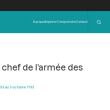
Rechercher
Menu
À propos
Explorer
Comprendre
Contact
de
l'en-
tête
chef de l’armée des
93 au 3 octobre 1793