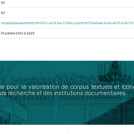
83
83
https://iiif.persee.fr/b0e2cf11-597c-427d-8ac7-68bcc0acf13b/376a5dee-9c6e-4578-b13d-7f
21 octobre 2024 à 04:26
ée pour la valorisation de corpus textuels et ic
de recherche et des institutions documentaires.