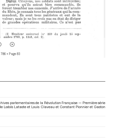
 786
• Page 83
ives parlementaires de la Révolution Française — Première série
n de Lodoïs Lataste et Louis Claveau et Constant Pionnier et Gaston