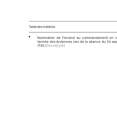
Table des matières
Nomination de Ferrand au commandement en c
l’armée des Ardennes, lors de la séance du 24 se
1793
[Décret]
p.83