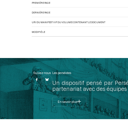
PREMIÈRE PAGE
DERNIÈRE PAGE
URI DU MANIFEST IIIF DU VOLUME CONTENANT LE DOCUMENT
MODIFIÉ LE
Suivez-nous
Les perséides
Un dispositif pensé par Pers
partenariat avec des équipes 
En savoir plus