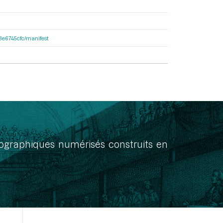
33e6745cfc/manifest
onographiques numérisés construits en