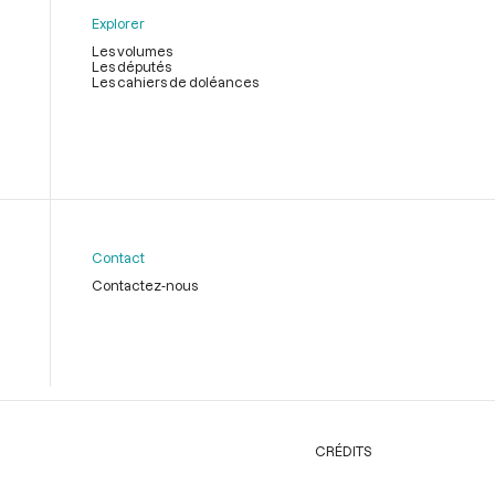
Explorer
Les volumes
Les députés
Les cahiers de doléances
Contact
Contactez-nous
CRÉDITS