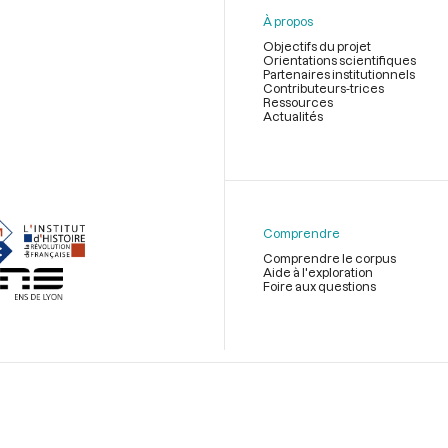
À propos
Objectifs du projet
Orientations scientifiques
Partenaires institutionnels
Contributeurs-trices
Ressources
Actualités
Menu
du
pied
de
Comprendre
page
Comprendre le corpus
Aide à l'exploration
Foire aux questions