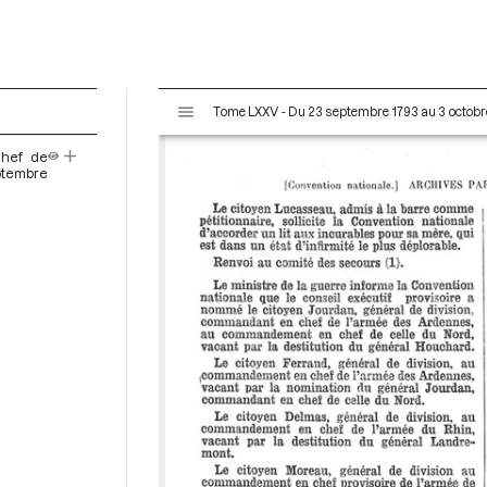
V
Tome LXXV - Du 23 septembre 1793 au 3 octobr
i
s
hef de
u
ptembre
a
l
i
s
e
u
r
M
i
r
a
d
o