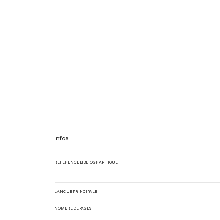
Infos
RÉFÉRENCE BIBLIOGRAPHIQUE
LANGUE PRINCIPALE
NOMBRE DE PAGES