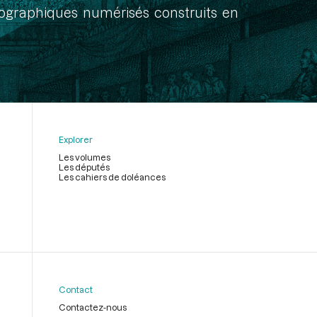
onographiques numérisés construits en
Explorer
Les volumes
Les députés
Les cahiers de doléances
Contact
Contactez-nous