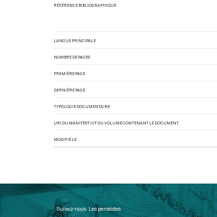
RÉFÉRENCE BIBLIOGRAPHIQUE
LANGUE PRINCIPALE
NOMBRE DE PAGES
PREMIÈRE PAGE
DERNIÈRE PAGE
TYPOLOGIE DOCUMENTAIRE
URI DU MANIFEST IIIF DU VOLUME CONTENANT LE DOCUMENT
MODIFIÉ LE
Suivez-nous
Les perséides