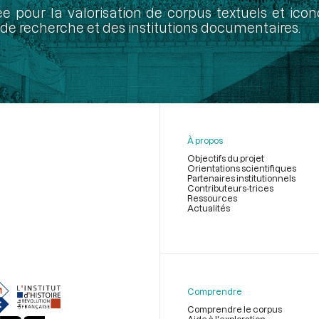
ée pour la valorisation de corpus textuels et ic
de recherche et des institutions documentaires.
À propos
Objectifs du projet
Orientations scientifiques
Partenaires institutionnels
Contributeurs-trices
Ressources
Actualités
Menu
du
pied
de
Comprendre
page
Comprendre le corpus