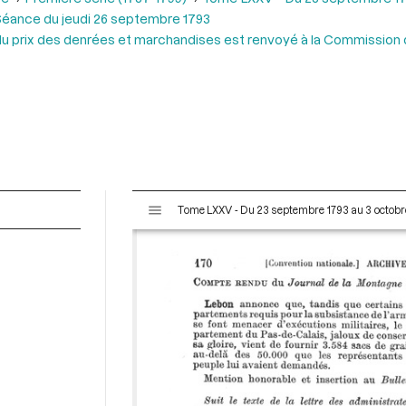
éance du jeudi 26 septembre 1793
 du prix des denrées et marchandises est renvoyé à la Commission 
V
Tome LXXV - Du 23 septembre 1793 au 3 octobr
i
s
u
a
l
i
s
e
u
r