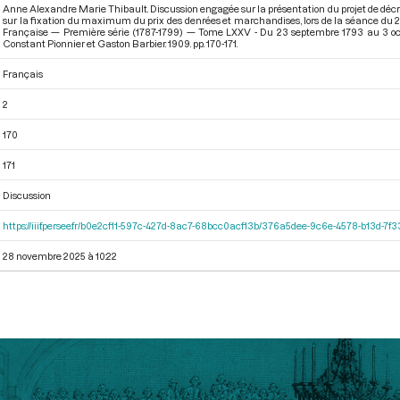
Anne Alexandre Marie Thibault. Discussion engagée sur la présentation du projet de décr
sur la fixation du maximum du prix des denrées et marchandises, lors de la séance du 
Française — Première série (1787-1799) — Tome LXXV - Du 23 septembre 1793 au 3 oc
Constant Pionnier et Gaston Barbier. 1909. pp. 170-171.
Français
2
170
171
Discussion
https://iiif.persee.fr/b0e2cf11-597c-427d-8ac7-68bcc0acf13b/376a5dee-9c6e-4578-b13d-7f
28 novembre 2025 à 10:22