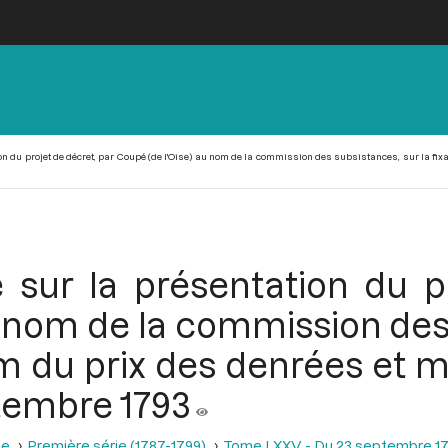
n du projet de décret, par Coupé (de l'Oise) au nom de la commission des subsistances, sur la fi
 sur la présentation du pr
u nom de la commission des 
 du prix des denrées et m
tembre 1793
se
Première série (1787-1799)
Tome LXXV - Du 23 septembre 17