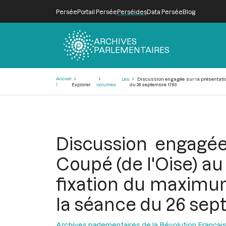
Persée
Portail Persée
Perséides
Data Persée
Blog
ARCHIVES
PARLEMENTAIRES
Fil
Accuei
Les
Discussion engagée sur la présentatio
d'Ariane
l
Explorer
volumes
du 26 septembre 1793
Discussion engagée
Coupé (de l'Oise) a
fixation du maximum
la séance du 26 sep
Archives parlementaires de la Révolution Françai