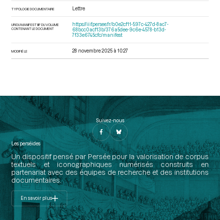
Lettre
TYPOLOGIE DOCUMENTAIRE
https://iiif.persee.fr/b0e2cf11-597c-427d-8ac7-
URI DU MANIFEST IIIF DU VOLUME
CONTENANT LE DOCUMENT
68bcc0acf13b/376a5dee-9c6e-4578-b13d-
7f33e6745cfc/manifest
28 novembre 2025 à 10:27
MODIFIÉ LE
Suivez-nous
Les perséides
Un dispositif pensé par Persée pour la valorisation de corpus
textuels et iconographiques numérisés construits en
partenariat avec des équipes de recherche et des institutions
documentaires.
En savoir plus