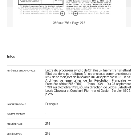
282 sur 786
• Page 275
Infos
Lettre du procureur syndic de Château-Thierry transmettant
RÉFÉRENCE BIBLIOGRAPHIQUE
l'état des dons patriotiques faits dans cette commune depuis
le 14 de ce mois, lors de la séance du 28 septembre 1793. Dans :
Archives parlementaires de la Révolution Française —
Première série (1787-1799) — Tome LXXV - Du 23 septembre
1793 au 3 octobre 1793
, sous la direction de Lodoïs Lataste et
Louis Claveau et Constant Pionnier et Gaston Barbier. 1909.
p. 275.
Français
LANGUE PRINCIPALE
1
NOMBRE DE PAGES
275
PREMIÈRE PAGE
275
DERNIÈRE PAGE