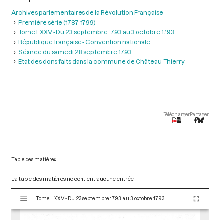
Archives parlementaires de la Révolution Française
Première série (1787-1799)
Tome LXXV - Du 23 septembre 1793 au 3 octobre 1793
République française - Convention nationale
Séance du samedi 28 septembre 1793
Etat des dons faits dans la commune de Château-Thierry
Télécharger
Partager
Table des matières
La table des matières ne contient aucune entrée.
V
Tome LXXV - Du 23 septembre 1793 au 3 octobre 1793
i
s