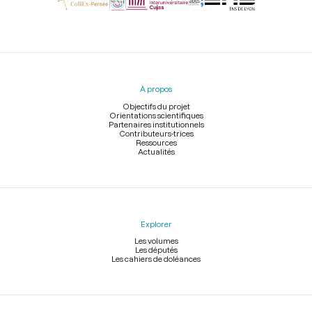
Menu
du
pied
À propos
de
page
Objectifs du projet
Orientations scientifiques
Partenaires institutionnels
Contributeurs-trices
Ressources
Actualités
Explorer
Les volumes
Les députés
Les cahiers de doléances