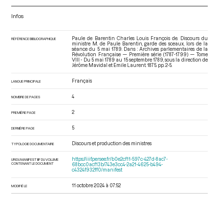
Infos
Paule de Barentin Charles Louis François de. Discours du
RÉFÉRENCE BIBLIOGRAPHIQUE
ministre M. de Paule Barentin, garde des sceaux, lors de la
séance du 5 mai 1789. Dans : Archives parlementaires de la
Révolution Française — Première série (1787-1799) — Tome
VIII - Du 5 mai 1789 au 15 septembre 1789
, sous la direction de
Jérôme Mavidal et Emile Laurent. 1875. pp. 2-5.
Français
LANGUE PRINCIPALE
4
NOMBRE DE PAGES
2
PREMIÈRE PAGE
5
DERNIÈRE PAGE
Discours et production des ministres
TYPOLOGIE DOCUMENTAIRE
https://iiif.persee.fr/b0e2cf11-597c-427d-8ac7-
URI DU MANIFEST IIIF DU VOLUME
CONTENANT LE DOCUMENT
68bcc0acf13b/743e3cc4-2a21-4625-b494-
c4324f932ff0/manifest
11 octobre 2024 à 07:52
MODIFIÉ LE