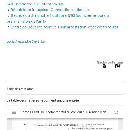
l'An II (Vendredi 18 Octobre 1793)
République française - Convention nationale
Séance du dimanche 6 octobre 1793 (quinzième jour du
premier mois de l'an II)
Lettre de Dévérité relative à son arrestation, et décret y relatif
Louis Alexandre Devérité
Télécharger
Partager
Table des matières
La table des matières ne contient aucune entrée.
V
Tome LXXVI - Du 4 octobre 1793 au 27e jour du Premier Mois de l'An II (Vendredi 18 Octobre 1793)
i
s
u