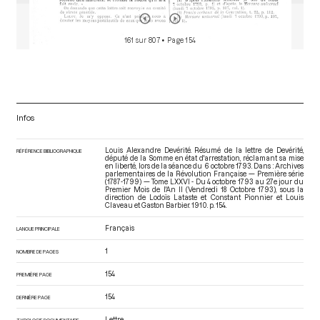
161 sur 807
• Page 154
Infos
Louis Alexandre Devérité. Résumé de la lettre de Devérité,
RÉFÉRENCE BIBLIOGRAPHIQUE
député de la Somme en état d'arrestation, réclamant sa mise
en liberté, lors de la séance du 6 octobre 1793. Dans : Archives
parlementaires de la Révolution Française — Première série
(1787-1799) — Tome LXXVI - Du 4 octobre 1793 au 27e jour du
Premier Mois de l'An II (Vendredi 18 Octobre 1793)
, sous la
direction de Lodoïs Lataste et Constant Pionnier et Louis
Claveau et Gaston Barbier. 1910. p. 154.
Français
LANGUE PRINCIPALE
1
NOMBRE DE PAGES
154
PREMIÈRE PAGE
154
DERNIÈRE PAGE
Lettre
TYPOLOGIE DOCUMENTAIRE