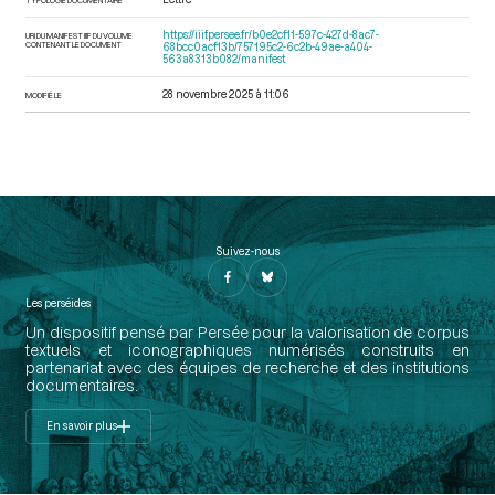
https://iiif.persee.fr/b0e2cf11-597c-427d-8ac7-
URI DU MANIFEST IIIF DU VOLUME
CONTENANT LE DOCUMENT
68bcc0acf13b/757195c2-6c2b-49ae-a404-
563a8313b082/manifest
28 novembre 2025 à 11:06
MODIFIÉ LE
Suivez-nous
Les perséides
Un dispositif pensé par Persée pour la valorisation de corpus
textuels et iconographiques numérisés construits en
partenariat avec des équipes de recherche et des institutions
documentaires.
En savoir plus