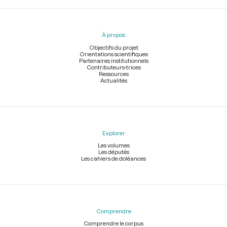
Menu
du
pied
À propos
de
page
Objectifs du projet
Orientations scientifiques
Partenaires institutionnels
Contributeurs-trices
Ressources
Actualités
Explorer
Les volumes
Les députés
Les cahiers de doléances
Comprendre
Comprendre le corpus