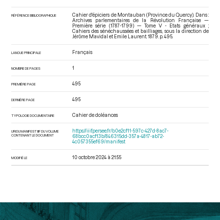
Cahier d'épiciers de Montauban (Province du Quercy). Dans :
RÉFÉRENCE BIBLIOGRAPHIQUE
Archives parlementaires de la Révolution Française —
Première série (1787-1799) — Tome V - Etats généraux ;
Cahiers des sénéchaussées et bailliages
, sous la direction de
Jérôme Mavidal et Emile Laurent. 1879. p. 495.
Français
LANGUE PRINCIPALE
1
NOMBRE DE PAGES
495
PREMIÈRE PAGE
495
DERNIÈRE PAGE
Cahier de doléances
TYPOLOGIE DOCUMENTAIRE
https://iiif.persee.fr/b0e2cf11-597c-427d-8ac7-
URI DU MANIFEST IIIF DU VOLUME
CONTENANT LE DOCUMENT
68bcc0acf13b/846315dd-357a-4817-ab72-
4c057355ef69/manifest
10 octobre 2024 à 21:55
MODIFIÉ LE