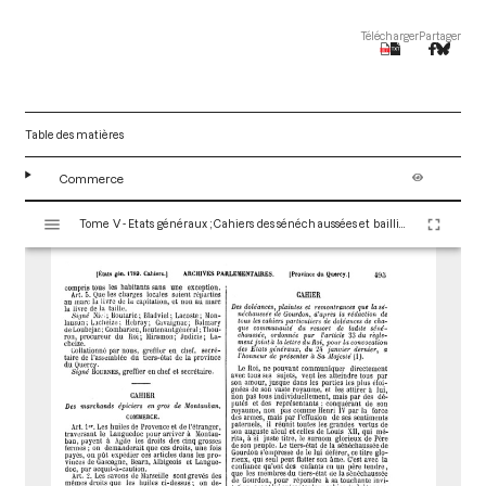
Télécharger
Partager
Table des matières
Commerce
V
Tome V - Etats généraux ; Cahiers des sénéchaussées et bailliages
i
s
u
a
l
i
s
e
u
r
M
i
r