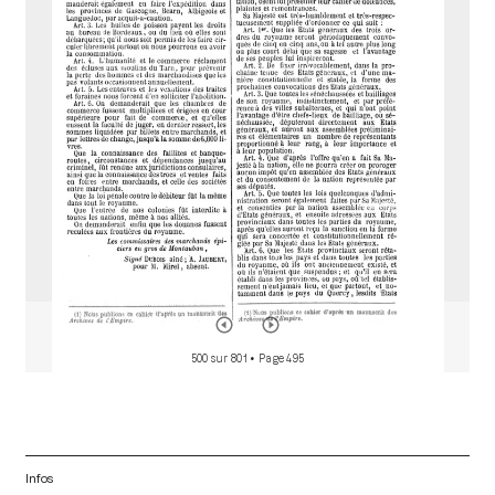
a
d
o
r
500 sur 801
• Page 495
Infos