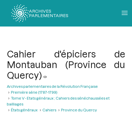
ARCHIVES
PARLEMENTAIRES
Fil
d'Ariane
Cahier d'épiciers de
Montauban (Province du
Quercy)
Archives parlementaires de la Révolution Française
Première série (1787-1799)
Tome V - Etats généraux ; Cahiers des sénéchaussées et
bailliages
États généraux
Cahiers
Province du Quercy