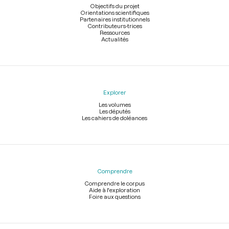
page
Objectifs du projet
Orientations scientifiques
Partenaires institutionnels
Contributeurs-trices
Ressources
Actualités
Explorer
Les volumes
Les députés
Les cahiers de doléances
Comprendre
Comprendre le corpus
Aide à l'exploration
Foire aux questions