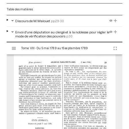
Table des matières
Discours de M. Malouet
pp.29-30
Envoi d'une députation au clergé et à la noblesse pour régler le
mode de vérification des pouvoirs
p.30
V
Tome VIII - Du 5 mai 1789 au 15 septembre 1789
i
s
u
a
l
i
s
e
u
r
M
i
r
a
d