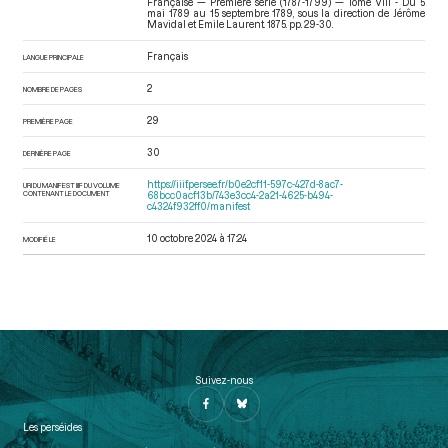
Française — Première série (1787-1799) — Tome VIII - Du 5
mai 1789 au 15 septembre 1789
, sous la direction de Jérôme
Mavidal et Emile Laurent. 1875. pp. 29-30.
Français
LANGUE PRINCIPALE
2
NOMBRE DE PAGES
29
PREMIÈRE PAGE
30
DERNIÈRE PAGE
https://iiif.persee.fr/b0e2cf11-597c-427d-8ac7-
URI DU MANIFEST IIIF DU VOLUME
CONTENANT LE DOCUMENT
68bcc0acf13b/743e3cc4-2a21-4625-b494-
c4324f932ff0/manifest
10 octobre 2024 à 17:24
MODIFIÉ LE
Suivez-nous
Les perséides