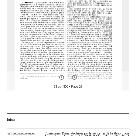
o
r
98 sur 800
• Page 29
Infos
Communes. Dans : Archives parlementaires de la Révolution
RÉFÉRENCE BIBLIOGRAPHIQUE