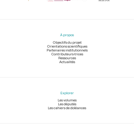
Menu
du
pied
À propos
de
page
Objectifs du projet
Orientations scientifiques
Partenaires institutionnels
Contributeurs-trices
Ressources
Actualités
Explorer
Les volumes
Les députés
Les cahiers de doléances