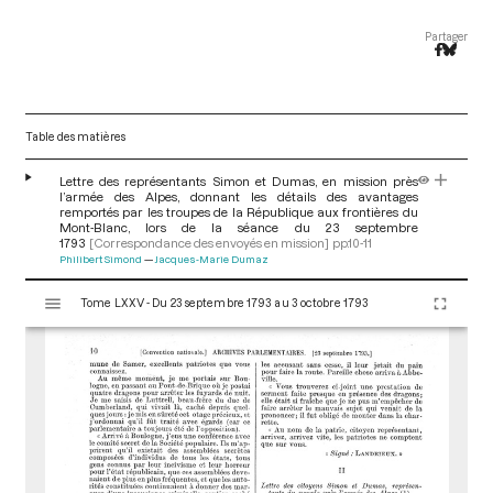
Partager
Table des matières
Lettre des représentants Simon et Dumas, en mission près
l’armée des Alpes, donnant les détails des avantages
remportés par les troupes de la République aux frontières du
Mont-Blanc, lors de la séance du 23 septembre
1793
[Correspondance des envoyés en mission]
pp.10-11
Philibert Simond
Jacques-Marie Dumaz
V
Tome LXXV - Du 23 septembre 1793 au 3 octobre 1793
i
s
u
a
l
i
s
e
u