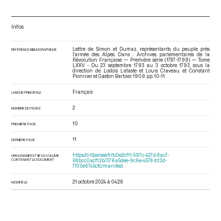
Infos
Lettre de Simon et Dumaz, représentants du peuple près
RÉFÉRENCE BIBLIOGRAPHIQUE
l’armée des Alpes. Dans : Archives parlementaires de la
Révolution Française — Première série (1787-1799) — Tome
LXXV - Du 23 septembre 1793 au 3 octobre 1793
, sous la
direction de Lodoïs Lataste et Louis Claveau et Constant
Pionnier et Gaston Barbier. 1909. pp. 10-11.
Français
LANGUE PRINCIPALE
2
NOMBRE DE PAGES
10
PREMIÈRE PAGE
11
DERNIÈRE PAGE
https://iiif.persee.fr/b0e2cf11-597c-427d-8ac7-
URI DU MANIFEST IIIF DU VOLUME
CONTENANT LE DOCUMENT
68bcc0acf13b/376a5dee-9c6e-4578-b13d-
7f33e6745cfc/manifest
21 octobre 2024 à 04:26
MODIFIÉ LE