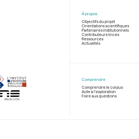
À propos
Objectifs du projet
Orientations scientifiques
Partenaires institutionnels
Contributeurs-trices
Ressources
Actualités
Menu
du
pied
de
Comprendre
page
Comprendre le corpus
Aide à l'exploration
Foire aux questions