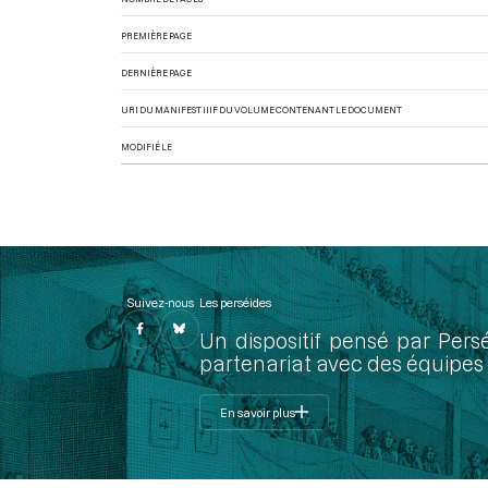
PREMIÈRE PAGE
DERNIÈRE PAGE
URI DU MANIFEST IIIF DU VOLUME CONTENANT LE DOCUMENT
MODIFIÉ LE
Suivez-nous
Les perséides
Un dispositif pensé par Pers
partenariat avec des équipes 
En savoir plus