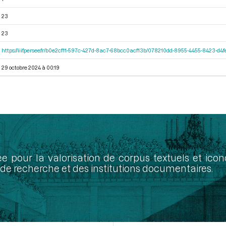
23
23
https://iiif.persee.fr/b0e2cf11-597c-427d-8ac7-68bcc0acf13b/078210dd-8955-4455-8423-d
29 octobre 2024 à 00:19
ée pour la valorisation de corpus textuels et ic
de recherche et des institutions documentaires.