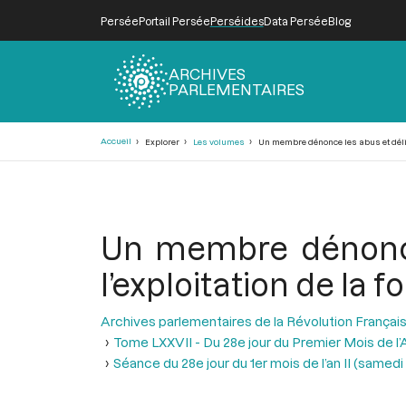
Persée
Portail Persée
Perséides
Data Persée
Blog
ARCHIVES
PARLEMENTAIRES
Fil
Accueil
Explorer
Les volumes
Un membre dénonce les abus et délits
d'Ariane
Un membre dénonce
l’exploitation de la f
Archives parlementaires de la Révolution Françai
Tome LXXVII - Du 28e jour du Premier Mois de l’An
Séance du 28e jour du 1er mois de l’an II (samedi