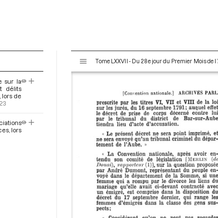
V
Tome LXXVII - Du 28e jour du Premier Mois de l’
i
s
 sur la
u
 délits
a
 lors de
.23
l
i
iations
s
es, lors
e
u
r
M
i
r
a
d