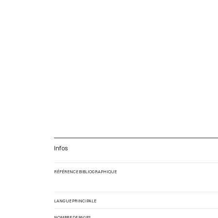
Infos
RÉFÉRENCE BIBLIOGRAPHIQUE
LANGUE PRINCIPALE
NOMBRE DE PAGES