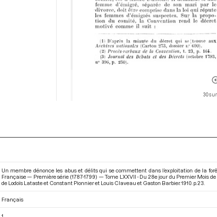
30 sur
Un membre dénonce les abus et délits qui se commettent dans l’exploitation de la forê
Française — Première série (1787-1799) — Tome LXXVII - Du 28e jour du Premier Mois de l
de Lodoïs Lataste et Constant Pionnier et Louis Claveau et Gaston Barbier. 1910. p. 23.
Français
1