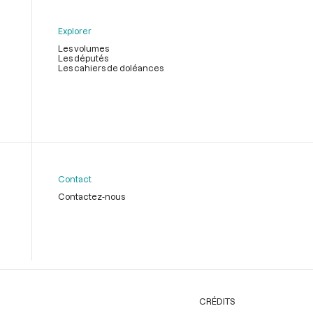
Explorer
Les volumes
Les députés
Les cahiers de doléances
Contact
Contactez-nous
CRÉDITS