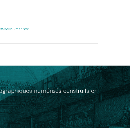
4fef445d0c3/manifest
onographiques numérisés construits en