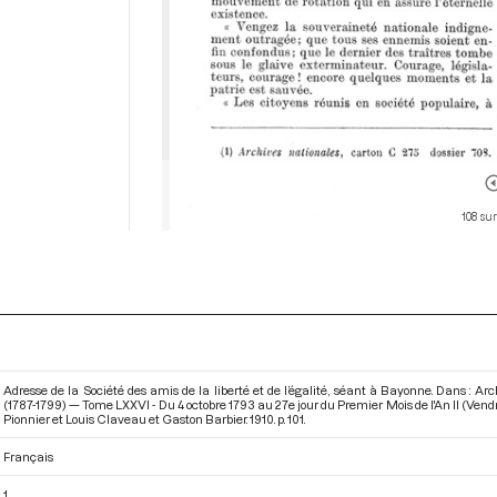
108 su
Adresse de la Société des amis de la liberté et de l’égalité, séant à Bayonne. Dans : A
(1787-1799) — Tome LXXVI - Du 4 octobre 1793 au 27e jour du Premier Mois de l'An II (Vend
Pionnier et Louis Claveau et Gaston Barbier. 1910. p. 101.
Français
1