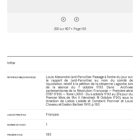
200 sur 807
• Page 193
Infos
Louis Alexandre Jard-Panvillier. Passage à l'ordre du jour sur
RÉFÉRENCE BIBLIOGRAPHIQUE
le rapport de Jard-Panvillier, au nom du comité de
liquidation, relatif à la pétition de la citoyenne Lagardie, lors
de la séance du 7 octobre 1793. Dans : Archives
parlementaires de la Révolution Française — Première série
(1787-1799) — Tome LXXVI - Du 4 octobre 1793 au 27e jour du
Premier Mois de l'An II (Vendredi 18 Octobre 1793)
, sous la
direction de Lodoïs Lataste et Constant Pionnier et Louis
Claveau et Gaston Barbier. 1910. p. 193.
Français
LANGUE PRINCIPALE
1
NOMBRE DE PAGES
193
PREMIÈRE PAGE