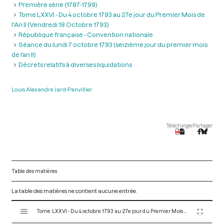
Première série (1787-1799)
Tome LXXVI - Du 4 octobre 1793 au 27e jour du Premier Mois de
l'An II (Vendredi 18 Octobre 1793)
République française - Convention nationale
Séance du lundi 7 octobre 1793 (seizième jour du premier mois
de l’an II)
Décrets relatifs à diverses liquidations
Louis Alexandre Jard-Panvillier
Télécharger
Partager
Table des matières
La table des matières ne contient aucune entrée.
V
Tome LXXVI - Du 4 octobre 1793 au 27e jour du Premier Mois de l'An II (Vendredi 18 Octobre 1793)
i