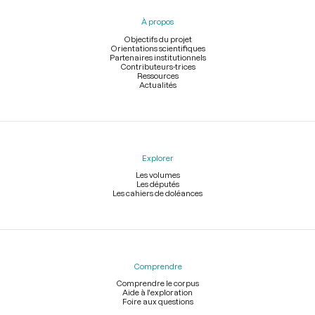
pied
À propos
de
page
Objectifs du projet
Orientations scientifiques
Partenaires institutionnels
Contributeurs-trices
Ressources
Actualités
Explorer
Les volumes
Les députés
Les cahiers de doléances
Comprendre
Comprendre le corpus
Aide à l'exploration
Foire aux questions