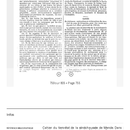
o
r
759 sur 805
• Page 755
Infos
Cahier du tiers-état de la sénéchaussée de Mende. Dans :
RÉFÉRENCE BIBLIOGRAPHIQUE