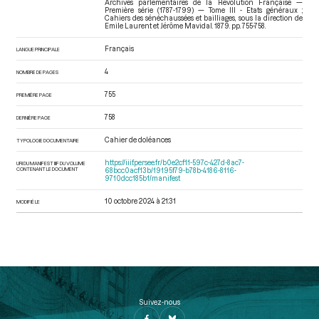
Archives parlementaires de la Révolution Française —
Première série (1787-1799) — Tome III - Etats généraux ;
Cahiers des sénéchaussées et bailliages
, sous la direction de
Emile Laurent et Jérôme Mavidal. 1879. pp. 755-758.
Français
LANGUE PRINCIPALE
4
NOMBRE DE PAGES
755
PREMIÈRE PAGE
758
DERNIÈRE PAGE
Cahier de doléances
TYPOLOGIE DOCUMENTAIRE
https://iiif.persee.fr/b0e2cf11-597c-427d-8ac7-
URI DU MANIFEST IIIF DU VOLUME
CONTENANT LE DOCUMENT
68bcc0acf13b/19195f79-b78b-4186-8116-
9710dcc185b1/manifest
10 octobre 2024 à 21:31
MODIFIÉ LE
Suivez-nous